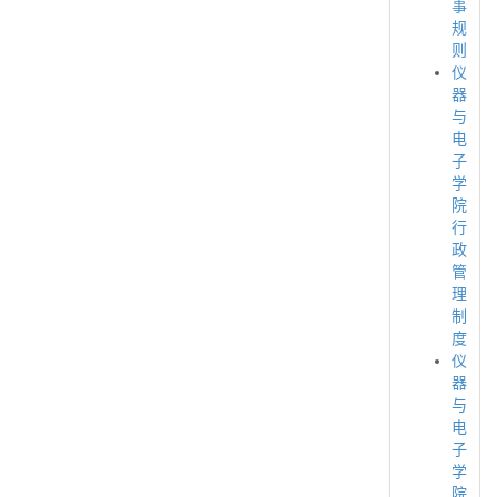
事
规
则
仪
器
与
电
子
学
院
行
政
管
理
制
度
仪
器
与
电
子
学
院