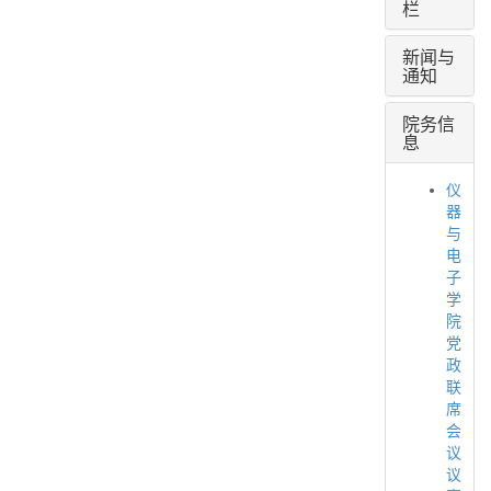
栏
新闻与
通知
院务信
息
仪
器
与
电
子
学
院
党
政
联
席
会
议
议