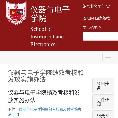
综合业务平台
实
仪器与电子
学院
验预约
国家级教
学示范中心
School of
Instrument and
Electronics
Togg
navig
仪器与电子学院绩效考核和
发放实施办法
今日头
条
仪器与电子学院绩效考核和发
事件通
放实施办法
知
附件【
仪器与电子学院绩效考核和发放实施办
纪要专
法.pdf
】