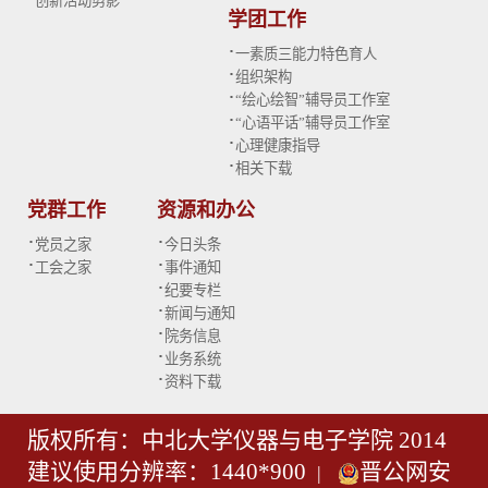
创新活动剪影
学团工作
·
一素质三能力特色育人
·
组织架构
·
“绘心绘智”辅导员工作室
·
“心语平话”辅导员工作室
·
心理健康指导
·
相关下载
党群工作
资源和办公
·
·
党员之家
今日头条
·
·
工会之家
事件通知
·
纪要专栏
·
新闻与通知
·
院务信息
·
业务系统
·
资料下载
版权所有：中北大学仪器与电子学院 2014
建议使用分辨率：1440*900
晋公网安
|