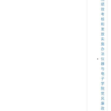
绩
效
考
核
和
发
放
实
施
办
法
仪
器
与
电
子
学
院
党
风
廉
政