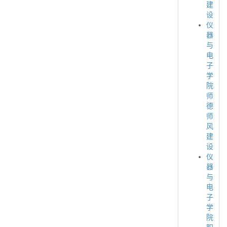
建
设
仪
器
与
电
子
学
院
师
德
师
风
建
设
仪
器
与
电
子
学
院