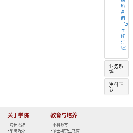
职
称
条
例
（202
年
修
订
版）
业务系
统
资料下
载
关于学院
教育与培养
·
·
院长致辞
本科教育
·
·
学院简介
硕士研究生教育