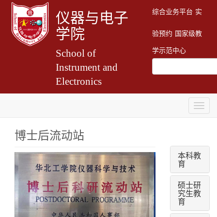
综合业务平台
实
仪器与电子
学院
验预约
国家级教
学示范中心
School of
Instrument and
Electronics
Togg
navig
博士后流动站
本科教
育
硕士研
究生教
育