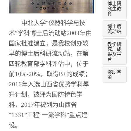
博士研
究生教
育
中北大学“仪器科学与技
博士后
流动站
术”学科博士后流动站2003年由
国家批准建立，是我校创办较
教学研
究、成
早的博士后科研流动站，在第
果及平
台
四轮教育部学科评估中，位于
奖助学
前10%-20%，取得B+的成绩；
金
2016年入选山西省优势学科攀
升计划，被评为国防特色学
科，2017年被列为山西省
“1331”工程“一流学科”重点建
设。