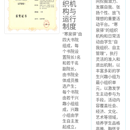
织机
间挖掘潜力、
发展自我、张
构与
扬个性、放飞
运行
理想的重要活
制度
动平台。
“寒
泉驿”的组织
“寒泉驿”由
机构和日常活
四大书院
动由学生“自
组成，每
我组织、自主
个书院设
管理”，执行
置院长1名
灵活的准入和
和若干名
退出机制，以
副院长，
丰富多彩的学
由书院全
生兴趣小组为
体成员推
最小组织单
选产生；
元，以激发学
每个书院
生主动参与为
由若干兴
手段，活动内
趣小组组
容覆盖社会、
成，兴趣
经济、文化、
小组由学
艺术等领域，
生自主发
培养学生品格
起成立，
高雅、胸怀天