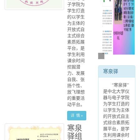
子学院为
学生打造
的以学生
为主体的
开放式自
主式综合
素质拓展
平台，是
学生利用
课余时间
挖掘潜
寒泉驿
力、发展
自我、张
“寒泉驿”
扬个性、
是中北大学仪
放飞理想
器与电子学院
的重要活
为学生打造的
动平台。
以学生为主体
详 情 »
的开放式自主
式综合素质拓
寒泉
展平台，是
学
驿组
生利用课余时