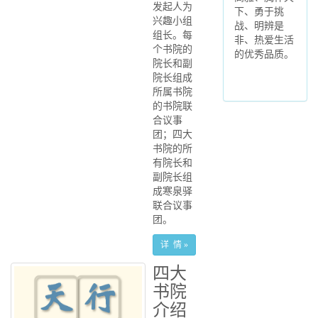
发起人为
下、勇于挑
兴趣小组
战、明辨是
组长。每
非、热爱生活
个书院的
的优秀品质。
院长和副
院长组成
所属书院
的书院联
合议事
团；四大
书院的所
有院长和
副院长组
成寒泉驿
联合议事
团。
详 情 »
四大
书院
介绍