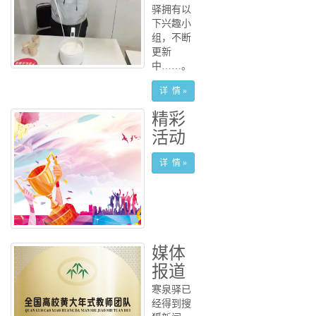
驿拥有以
下兴趣小
组，不断
更新
中……。
详 情 »
精彩
活动
详 情 »
媒体
报道
寒泉驿已
经得到搜