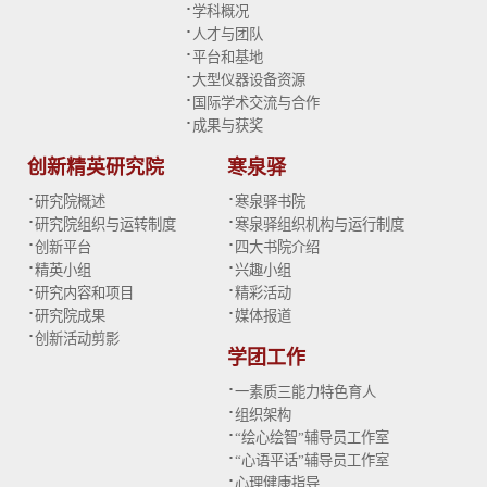
·
学科概况
·
人才与团队
·
平台和基地
·
大型仪器设备资源
·
国际学术交流与合作
·
成果与获奖
创新精英研究院
寒泉驿
·
·
研究院概述
寒泉驿书院
·
·
研究院组织与运转制度
寒泉驿组织机构与运行制度
·
·
创新平台
四大书院介绍
·
·
精英小组
兴趣小组
·
·
研究内容和项目
精彩活动
·
·
研究院成果
媒体报道
·
创新活动剪影
学团工作
·
一素质三能力特色育人
·
组织架构
·
“绘心绘智”辅导员工作室
·
“心语平话”辅导员工作室
·
心理健康指导