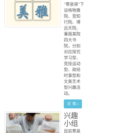
“寒泉驿”下
设格物雅
院、竞知
行院、博
远天院、
蒹葭美院
四大书
院，分别
对应探究
学习型、
竞技运动
型、政经
时事型和
文美艺术
型兴趣活
动。
详 情 »
兴趣
小组
目前寒泉