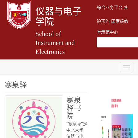
综合业务平台
实
仪器与电子
学院
验预约
国家级教
学示范中心
School of
Instrument and
Electronics
Togg
navig
寒泉驿
寒泉
驿书
院
“寒泉驿”是
中北大学
仪器与电