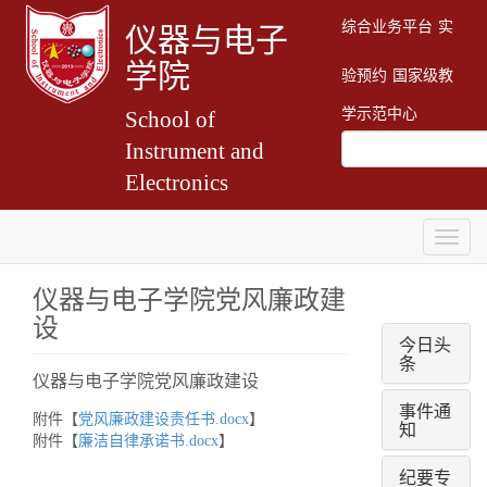
综合业务平台
实
仪器与电子
学院
验预约
国家级教
学示范中心
School of
Instrument and
Electronics
Togg
navig
仪器与电子学院党风廉政建
设
今日头
条
仪器与电子学院党风廉政建设
事件通
附件【
党风廉政建设责任书.docx
】
知
附件【
廉洁自律承诺书.docx
】
纪要专