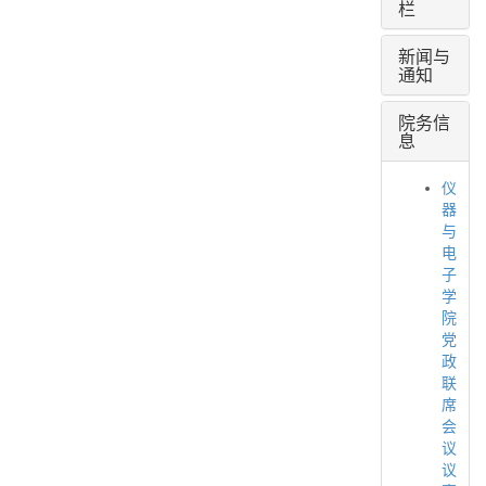
栏
新闻与
通知
院务信
息
仪
器
与
电
子
学
院
党
政
联
席
会
议
议