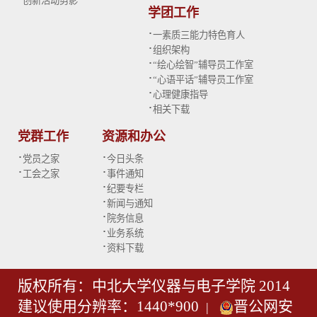
创新活动剪影
学团工作
·
一素质三能力特色育人
·
组织架构
·
“绘心绘智”辅导员工作室
·
“心语平话”辅导员工作室
·
心理健康指导
·
相关下载
党群工作
资源和办公
·
·
党员之家
今日头条
·
·
工会之家
事件通知
·
纪要专栏
·
新闻与通知
·
院务信息
·
业务系统
·
资料下载
版权所有：中北大学仪器与电子学院 2014
建议使用分辨率：1440*900
晋公网安
|