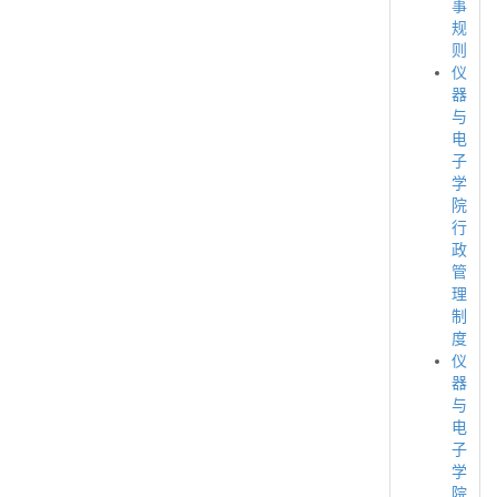
事
规
则
仪
器
与
电
子
学
院
行
政
管
理
制
度
仪
器
与
电
子
学
院