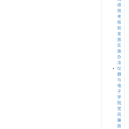
绩
效
考
核
和
发
放
实
施
办
法
仪
器
与
电
子
学
院
党
风
廉
政