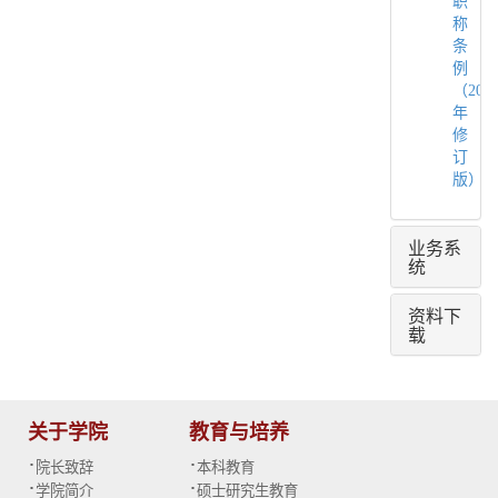
职
称
条
例
（202
年
修
订
版）
业务系
统
资料下
载
关于学院
教育与培养
·
·
院长致辞
本科教育
·
·
学院简介
硕士研究生教育