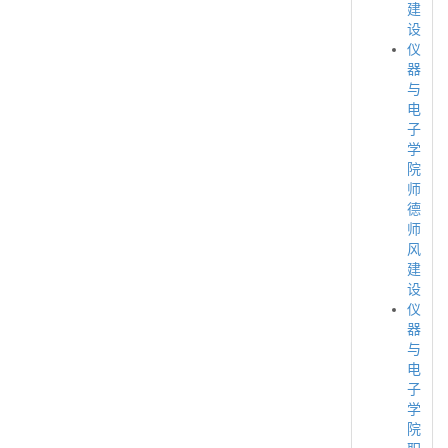
建
设
仪
器
与
电
子
学
院
师
德
师
风
建
设
仪
器
与
电
子
学
院