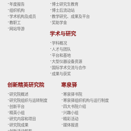
·
·
年度报告
博士研究生教育
·
·
组织机构
博士后流动站
·
·
学术机构及成员
教学研究、成果及平台
·
·
教职工
奖助学金
·
网站导游
学术与研究
·
学科概况
·
人才与团队
·
平台和基地
·
大型仪器设备资源
·
国际学术交流与合作
·
成果与获奖
创新精英研究院
寒泉驿
·
·
研究院概述
寒泉驿书院
·
·
研究院组织与运转制度
寒泉驿组织机构与运行制度
·
·
创新平台
四大书院介绍
·
·
精英小组
兴趣小组
·
·
研究内容和项目
精彩活动
·
·
研究院成果
媒体报道
·