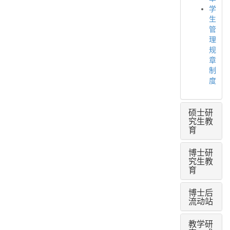
学
生
管
理
规
章
制
度
硕士研
究生教
育
博士研
究生教
育
博士后
流动站
教学研