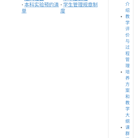
介
·
本科实验预约清
·
学生管理规章制
绍
单
度
教
学
评
价
与
过
程
管
理
培
养
方
案
和
教
学
大
纲
课
群