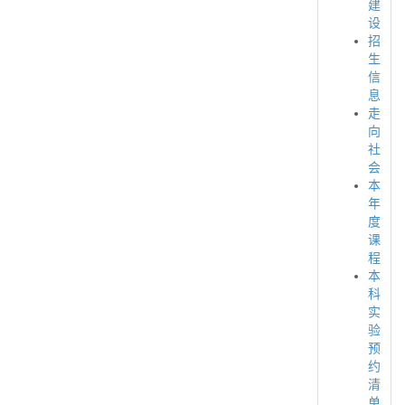
建
设
招
生
信
息
走
向
社
会
本
年
度
课
程
本
科
实
验
预
约
清
单