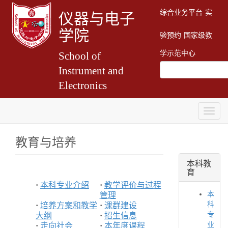
综合业务平台
实
仪器与电子
学院
验预约
国家级教
学示范中心
School of
Instrument and
Electronics
Togg
navig
教育与培养
本科教
育
·
本科专业介绍
·
教学评价与过程
本
管理
科
·
培养方案和教学
·
课群建设
专
大纲
·
招生信息
业
·
走向社会
·
本年度课程