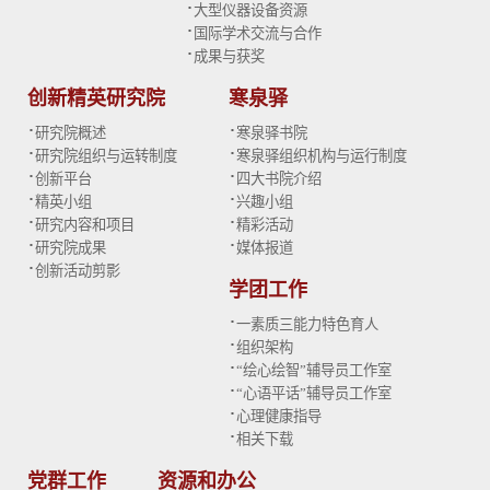
·
大型仪器设备资源
·
国际学术交流与合作
·
成果与获奖
创新精英研究院
寒泉驿
·
·
研究院概述
寒泉驿书院
·
·
研究院组织与运转制度
寒泉驿组织机构与运行制度
·
·
创新平台
四大书院介绍
·
·
精英小组
兴趣小组
·
·
研究内容和项目
精彩活动
·
·
研究院成果
媒体报道
·
创新活动剪影
学团工作
·
一素质三能力特色育人
·
组织架构
·
“绘心绘智”辅导员工作室
·
“心语平话”辅导员工作室
·
心理健康指导
·
相关下载
党群工作
资源和办公