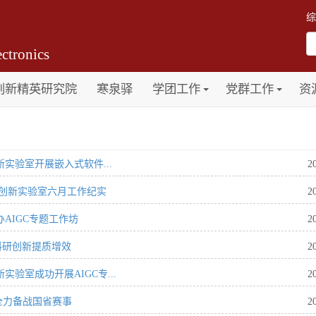
综
ctronics
创新精英研究院
寒泉驿
学团工作
党群工作
资
实验室开展嵌入式软件...
2
T创新实验室六月工作纪实
2
AIGC专题工作坊
2
能科研创新提质增效
2
验室成功开展AIGC专...
2
全力备战国省赛事
2