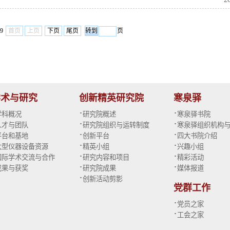
69
首页
上页
下页
尾页
页
学术与研究
创新精英研究院
寒泉驿
·
·
学科概况
研究院概述
寒泉驿书院
·
·
人才与团队
研究院组织与运转制度
寒泉驿组织机构
·
·
平台和基地
创新平台
四大书院介绍
·
·
大型仪器设备资源
精英小组
兴趣小组
·
·
国际学术交流与合作
研究内容和项目
精彩活动
·
·
成果与获奖
研究院成果
媒体报道
·
创新活动剪影
党群工作
·
党员之家
·
工会之家