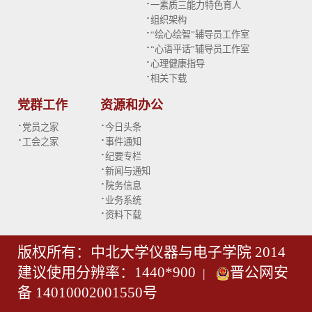
·
一素质三能力特色育人
·
组织架构
·
“绘心绘智”辅导员工作室
·
“心语平话”辅导员工作室
·
心理健康指导
·
相关下载
党群工作
资源和办公
·
·
党员之家
今日头条
·
·
工会之家
事件通知
·
纪要专栏
·
新闻与通知
·
院务信息
·
业务系统
·
资料下载
版权所有：中北大学仪器与电子学院 2014
建议使用分辨率：1440*900
晋公网安
|
备 14010002001550号