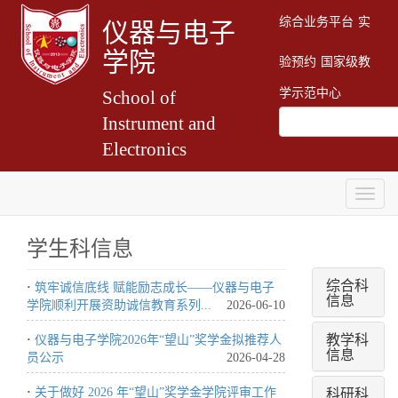
综合业务平台
实
仪器与电子
学院
验预约
国家级教
学示范中心
School of
Instrument and
Electronics
Togg
navig
学生科信息
综合科
·
筑牢诚信底线 赋能励志成长——仪器与电子
信息
学院顺利开展资助诚信教育系列...
2026-06-10
教学科
·
仪器与电子学院2026年“望山”奖学金拟推荐人
信息
员公示
2026-04-28
科研科
·
关于做好 2026 年“望山”奖学金学院评审工作