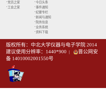
·
·
党员之家
今日头条
·
·
工会之家
事件通知
·
纪要专栏
·
新闻与通知
·
院务信息
·
业务系统
·
资料下载
版权所有：中北大学仪器与电子学院 2014
建议使用分辨率：1440*900
晋公网安
|
备 14010002001550号