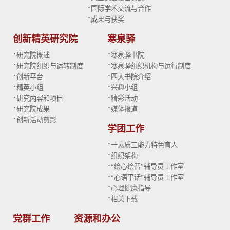
·
国际学术交流与合作
·
成果与获奖
创新精英研究院
寒泉驿
·
·
研究院概述
寒泉驿书院
·
·
研究院组织与运转制度
寒泉驿组织机构与运行制度
·
·
创新平台
四大书院介绍
·
·
精英小组
兴趣小组
·
·
研究内容和项目
精彩活动
·
·
研究院成果
媒体报道
·
创新活动剪影
学团工作
·
一素质三能力特色育人
·
组织架构
·
“绘心绘智”辅导员工作室
·
“心语平话”辅导员工作室
·
心理健康指导
·
相关下载
党群工作
资源和办公