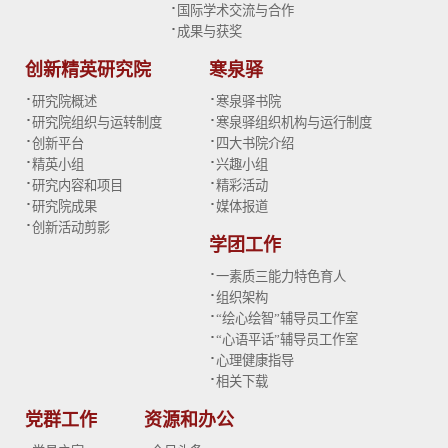
·
国际学术交流与合作
·
成果与获奖
创新精英研究院
寒泉驿
·
·
研究院概述
寒泉驿书院
·
·
研究院组织与运转制度
寒泉驿组织机构与运行制度
·
·
创新平台
四大书院介绍
·
·
精英小组
兴趣小组
·
·
研究内容和项目
精彩活动
·
·
研究院成果
媒体报道
·
创新活动剪影
学团工作
·
一素质三能力特色育人
·
组织架构
·
“绘心绘智”辅导员工作室
·
“心语平话”辅导员工作室
·
心理健康指导
·
相关下载
党群工作
资源和办公