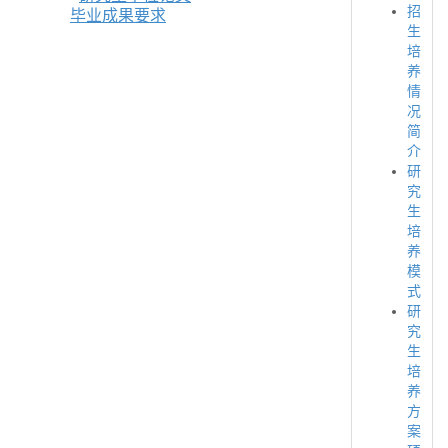
招
毕业成果要求
生
培
养
情
况
简
介
研
究
生
培
养
模
式
研
究
生
培
养
方
案