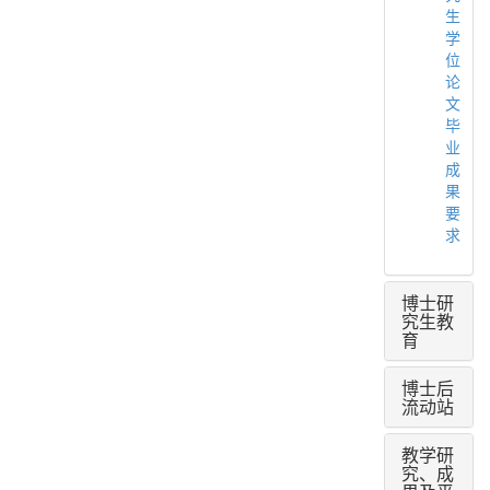
生
学
位
论
文
毕
业
成
果
要
求
博士研
究生教
育
博士后
流动站
教学研
究、成