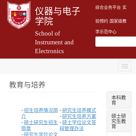
综合业务平台
实
仪器与电子
学院
验预约
国家级教
学示范中心
School of
Instrument and
Electronics
Togg
navig
教育与培养
本科教
育
·
招生培养情况简
·
研究生培养模式
硕士研
介
·
研究生培养方案
究生教
·
硕士研究生招生
·
硕士学位论文答
育
简章
辩管理办法
·
研究生学位论文