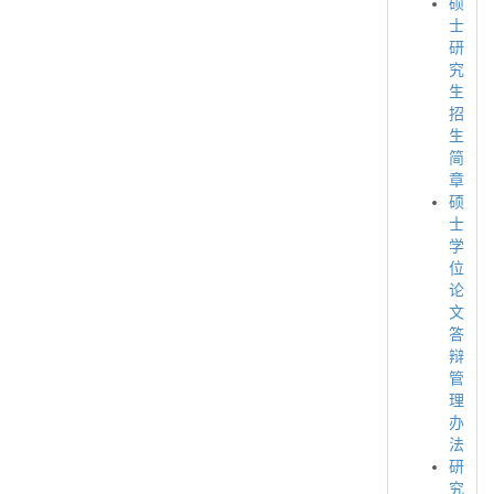
硕
士
研
究
生
招
生
简
章
硕
士
学
位
论
文
答
辩
管
理
办
法
研
究