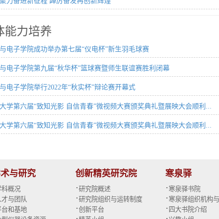
聚力奋进新征程 踔厉奋发再创新辉煌
体能力培养
与电子学院成功举办第七届“仪电杯”新生羽毛球赛
与电子学院第九届“秋华杯”篮球赛暨师生联谊赛胜利闭幕
与电子学院举行2022年“秋实杯”辩论赛开幕式
大学第六届“致知光影 自信青春”微视频大赛颁奖典礼暨展映大会顺利...
大学第六届“致知光影 自信青春”微视频大赛颁奖典礼暨展映大会顺利...
学术与研究
创新精英研究院
寒泉驿
·
·
学科概况
研究院概述
寒泉驿书院
·
·
人才与团队
研究院组织与运转制度
寒泉驿组织机构
·
·
平台和基地
创新平台
四大书院介绍
·
·