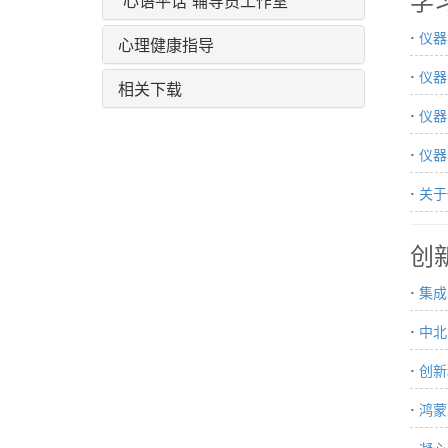
“心语平话”辅导员工作室
学
·
仪器
心理健康指导
·
仪器
相关下载
·
仪器
·
仪器
·
关于
创
·
集成
·
中北
·
创新
·
鸿蒙