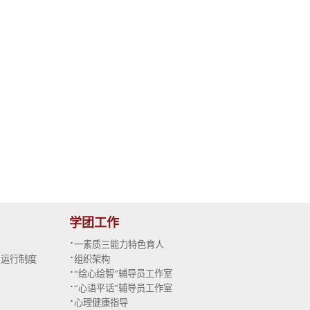
学团工作
·
一素质三能力特色育人
·
与运行制度
组织架构
·
“绘心绘智”辅导员工作室
·
“心语平话”辅导员工作室
·
心理健康指导