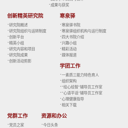
·
成果与获奖
创新精英研究院
寒泉驿
·
·
研究院概述
寒泉驿书院
·
·
研究院组织与运转制度
寒泉驿组织机构与运行制度
·
·
创新平台
四大书院介绍
·
·
精英小组
兴趣小组
·
·
研究内容和项目
精彩活动
·
·
研究院成果
媒体报道
·
创新活动剪影
学团工作
·
一素质三能力特色育人
·
组织架构
·
“绘心绘智”辅导员工作室
·
“心语平话”辅导员工作室
·
心理健康指导
·
相关下载
党群工作
资源和办公
·
·
党员之家
今日头条