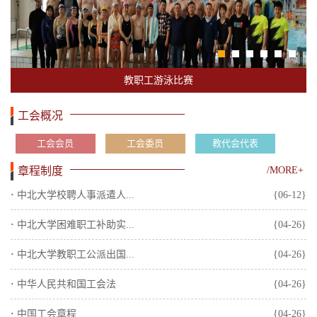
教职工游泳比赛
工会概况
工会会员
工会委员
教代会代表
章程制度
/MORE+
·
中北大学校聘人事派遣人...
{06-12}
·
中北大学困难职工补助实...
{04-26}
·
中北大学教职工公派出国...
{04-26}
·
中华人民共和国工会法
{04-26}
·
中国工会章程
{04-26}