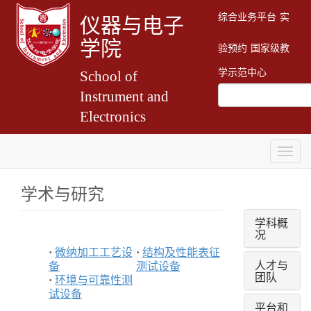
综合业务平台
实
仪器与电子
学院
验预约
国家级教
学示范中心
School of
Instrument and
Electronics
Togg
navig
学术与研究
学科概
况
·
微纳加工工艺设
·
结构及性能表征
人才与
备
测试设备
团队
·
环境与可靠性测
试设备
平台和