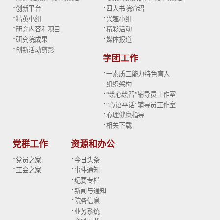
·
·
创新平台
四大书院介绍
·
·
精英小组
兴趣小组
·
·
研究内容和项目
精彩活动
·
·
研究院成果
媒体报道
·
创新活动剪影
学团工作
·
一素质三能力特色育人
·
组织架构
·
“绘心绘智”辅导员工作室
·
“心语平话”辅导员工作室
·
心理健康指导
·
相关下载
党群工作
资源和办公
·
·
党员之家
今日头条
·
·
工会之家
事件通知
·
纪要专栏
·
新闻与通知
·
院务信息
·
业务系统