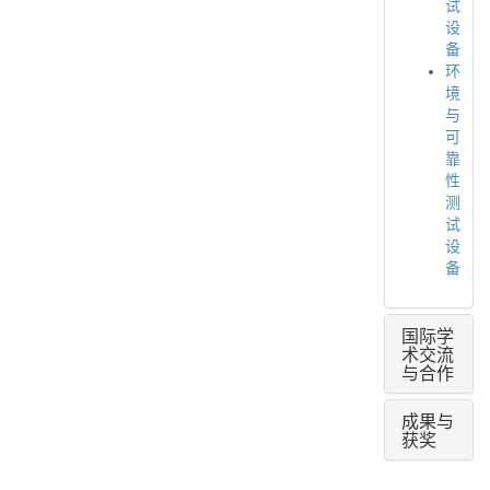
试
设
备
环
境
与
可
靠
性
测
试
设
备
国际学
术交流
与合作
成果与
获奖