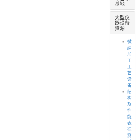
基地
大型仪
器设备
资源
微
纳
加
工
工
艺
设
备
结
构
及
性
能
表
征
测