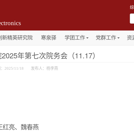
综
ctronics
创新精英研究院
寒泉驿
学团工作
党群工作
资
025年第七次院务会（11.17）
：2025/11/18 发布人：杨李燕
王红亮、魏春燕