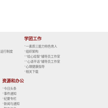
学团工作
·
一素质三能力特色育人
·
与运行制度
组织架构
·
“绘心绘智”辅导员工作室
·
“心语平话”辅导员工作室
·
心理健康指导
·
相关下载
资源和办公
·
今日头条
·
事件通知
·
纪要专栏
·
新闻与通知