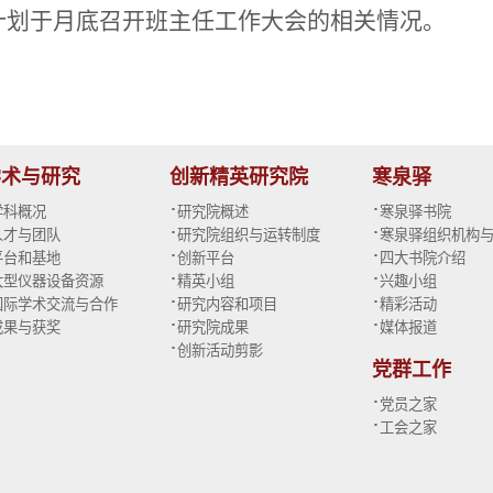
计划于月底召开班主任工作大会的相关情况。
学术与研究
创新精英研究院
寒泉驿
·
·
学科概况
研究院概述
寒泉驿书院
·
·
人才与团队
研究院组织与运转制度
寒泉驿组织机构
·
·
平台和基地
创新平台
四大书院介绍
·
·
大型仪器设备资源
精英小组
兴趣小组
·
·
国际学术交流与合作
研究内容和项目
精彩活动
·
·
成果与获奖
研究院成果
媒体报道
·
创新活动剪影
党群工作
·
党员之家
·
工会之家