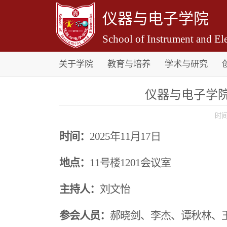
仪器与电子学院
School of Instrument and Ele
关于学院
教育与培养
学术与研究
仪器与电子学院2
时间
时间：
2025年
11
月
17
日
地点：
11号楼120
1
会议室
主持人：
刘文怡
参会人员：
郝晓剑、李杰、谭秋林、