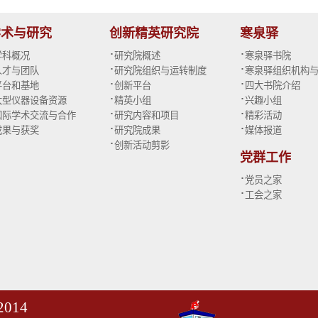
学术与研究
创新精英研究院
寒泉驿
·
·
学科概况
研究院概述
寒泉驿书院
·
·
人才与团队
研究院组织与运转制度
寒泉驿组织机构
·
·
平台和基地
创新平台
四大书院介绍
·
·
大型仪器设备资源
精英小组
兴趣小组
·
·
国际学术交流与合作
研究内容和项目
精彩活动
·
·
成果与获奖
研究院成果
媒体报道
·
创新活动剪影
党群工作
·
党员之家
·
工会之家
014