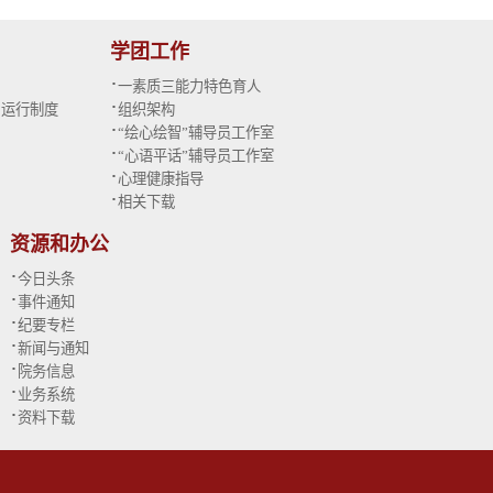
学团工作
·
一素质三能力特色育人
·
与运行制度
组织架构
·
“绘心绘智”辅导员工作室
·
“心语平话”辅导员工作室
·
心理健康指导
·
相关下载
资源和办公
·
今日头条
·
事件通知
·
纪要专栏
·
新闻与通知
·
院务信息
·
业务系统
·
资料下载