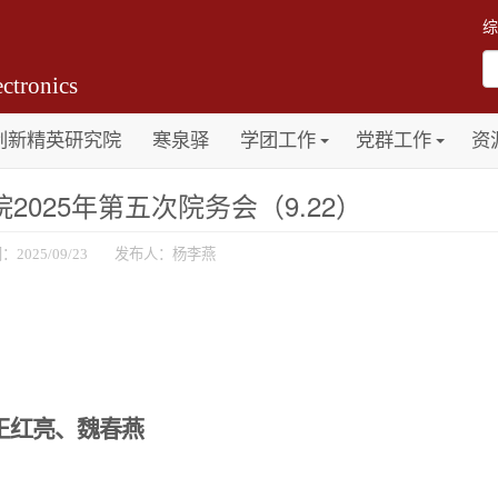
综
ctronics
创新精英研究院
寒泉驿
学团工作
党群工作
资
2025年第五次院务会（9.22）
：2025/09/23 发布人：杨李燕
王红亮、魏春燕