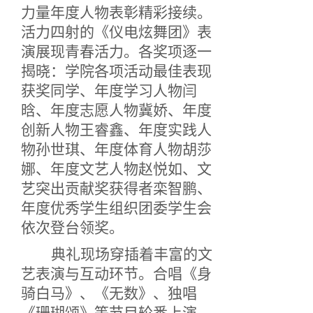
力量年度人物
表彰精彩接续。
活力四射的《仪电炫舞团》表
演展现青春活力。各奖项逐一
揭晓：
学院各项
活动最佳表现
获奖同学、年度学习人物闫
晗、年度志愿人物冀娇、年度
创新人物王睿鑫、年度实践人
物孙世琪、年度体育人物胡莎
娜、年度文艺人物赵悦如、文
艺突出贡献奖获得者栾
智
鹏
、
年度优秀学生组织团委学生会
依次登台领奖。
典礼现场穿插着丰富的文
艺表演与
互动
环节。合唱《身
骑白马》
、
《
无数
》、独唱