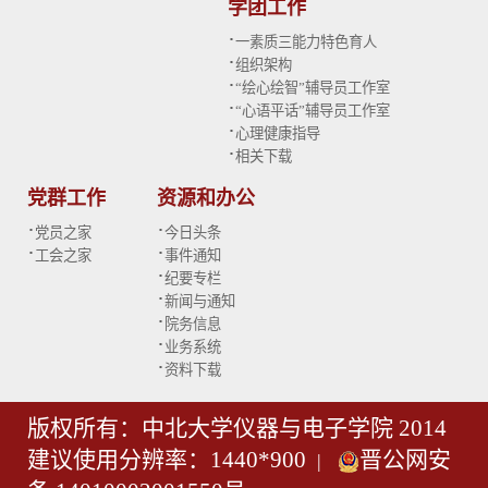
学团工作
·
一素质三能力特色育人
·
组织架构
·
“绘心绘智”辅导员工作室
·
“心语平话”辅导员工作室
·
心理健康指导
·
相关下载
党群工作
资源和办公
·
·
党员之家
今日头条
·
·
工会之家
事件通知
·
纪要专栏
·
新闻与通知
·
院务信息
·
业务系统
·
资料下载
版权所有：中北大学仪器与电子学院 2014
建议使用分辨率：1440*900
晋公网安
|