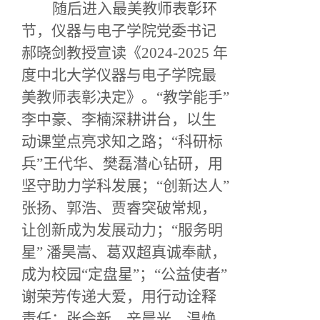
随后进入最美教师表彰环
节，仪器与电子学院党委书记
郝晓剑
教授
宣读《
2024-2025 年
度中北大学仪器与电子学院最
美教师表彰决定》。“教学能手”
李中豪、李楠深耕讲台，以生
动课堂点亮求知之路；“科研标
兵”王代华、樊磊潜心钻研，用
坚守助力学科发展；“创新达人”
张扬、郭浩、贾睿突破常规，
让创新成为发展动力；“服务明
星” 潘昊嵩、葛双超真诚奉献，
成为校园“定盘星”；“公益使者”
谢荣芳传递大爱，用行动诠释
责任；张会新
、辛晨光、温焕