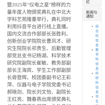
栏
暨
2025
年
“仪电之星”榜样的力
量年度人物颁奖典礼在
中北大
新闻与
通知
学科艺苑
隆重举行
，典礼同时
利用抖音平台进行线上直播
。
综
合
国内交流合作部部长张胜利、
科
创新创业学院院长曹凤才、研
信
息
究生院院长祁贵生、后勤管理
教
部党总支书记杨湖、科学技术
学
科
研究院副院长崔敏、教务部副
信
息
部长王海宾、学生工作部副部
科
长毋登辉、校团委副书记王彩
研
科
萍、仪器与电子学院党委书记
信
郝晓剑、院长刘文怡、副院长
息
学
王红亮、魏春燕出席颁奖典礼
生