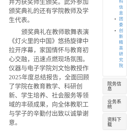
并为获奖师生颁奖。此外参加
科
信
颁奖典礼的还有学院教师及学
息
生代表
。
团
委
颁奖典礼在教师歌舞表演
创
新
《灯火里的中国》悠扬旋律中
精
英
拉开序幕，家国情怀与教育初
研
心交融，迅速点燃现场氛围。
究
院
仪器与电子学院
刘文怡教授
作
2025年度总结报告，全面回顾
院务信
了学院在教育教学、科研创
息
新、学生培养、社会服务等领
业务系
域的丰硕成果，向全体教职工
统
与学子的辛勤付出致以诚挚谢
资料下
意。
载