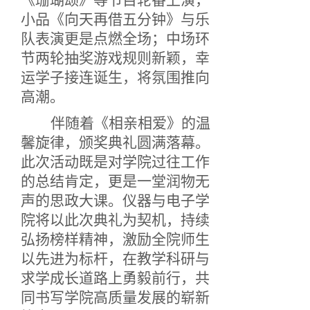
《珊瑚颂》等节目轮番上演，
小品《向天再借五分钟》与乐
队表演
更是
点燃全场；
中场环
节
两轮抽奖
游戏
规则新颖，幸
运学子接连诞生，将氛围推向
高潮。
伴随着《相亲相爱》的温
馨旋律，颁奖典礼圆满落幕。
此次活动既是对学院过往工作
的总结肯定，更是一堂润物无
声的思政大课。仪器与电子学
院将以此次典礼为契机，持续
弘扬榜样精神，激励全院师生
以先进为标杆，在教学科研与
求学成长道路上勇毅前行，共
同书写学院高质量发展的崭新