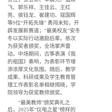
飞、郭乐祥、王佳云、王红
亮、侯钰龙、崔建功、寇国辉
等
9位“开拓先锋” 勇闯未知，开
辟发展新赛道；“最美校友”安冬
冬以
实际行动
激励后辈。依次
为获奖者颁奖，全场掌声雷
动。
中场期间
，古筝表演《我
的祖国》奏响，为表彰环节增
添浓厚文化氛围。随后，教学
成果、科研成果及学生教育管
理工作表彰名单
相继揭晓
，
学
院领导
为获奖
教师
颁奖。
“
最美教师
”
颁奖典礼之
后，
2025年
“仪电之星”
榜样的