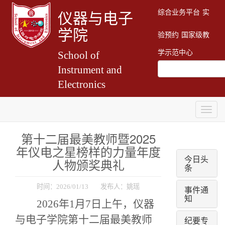
综合业务平台
实
仪器与电子
学院
验预约
国家级教
学示范中心
School of
Instrument and
Electronics
Togg
navig
第十二届最美教师暨2025
年仪电之星榜样的力量年度
今日头
人物颁奖典礼
条
时间：2026/01/13 发布人：姚瑶
事件通
知
2026年1月7日上午，
仪器
与电子学院第十二届最美教师
纪要专