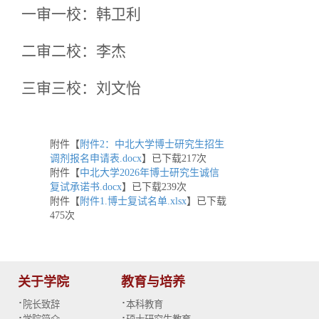
一审一校：韩卫利
二审二校：李杰
三审三校：刘文怡
附件【
附件2：中北大学博士研究生招生
调剂报名申请表.docx
】已下载
217
次
附件【
中北大学2026年博士研究生诚信
复试承诺书.docx
】已下载
239
次
附件【
附件1.博士复试名单.xlsx
】已下载
475
次
关于学院
教育与培养
·
·
院长致辞
本科教育
·
·