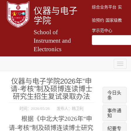
综合业务平台
实
仪器与电子
学院
验预约
国家级教
学示范中心
School of
Instrument and
Electronics
Togg
navig
仪器与电子学院2026年“申
请-考核”制及硕博连读博士
今日头
研究生招生复试录取办法
条
时间：2026/05/26 发布人：韩卫利
事件通
知
根据
《中北大学
2026年“申
请-考核”制及硕博连读博士研究
纪要专