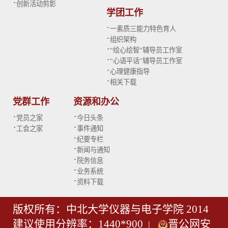
·
创新活动剪影
学团工作
·
一素质三能力特色育人
·
组织架构
·
“绘心绘智”辅导员工作室
·
“心语平话”辅导员工作室
·
心理健康指导
·
相关下载
党群工作
资源和办公
·
·
党员之家
今日头条
·
·
工会之家
事件通知
·
纪要专栏
·
新闻与通知
·
院务信息
·
业务系统
·
资料下载
版权所有：中北大学仪器与电子学院 2014
建议使用分辨率：1440*900
晋公网安
|