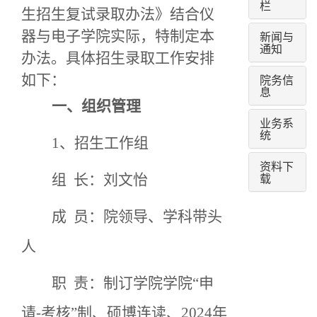
栏
生招生复试录取办法》
结合仪
器与电子学院实际，
特
制定本
新闻与
通知
办法。
具体招生录取工作安排
如下：
院务信
息
一、组织管理
业务系
统
1、招生工作组
资料下
载
组
长：刘文怡
成
员：院领导、学科带头
人
职
责：制订学院学院
“
申
请
-考核”制、硕博连读、2024年