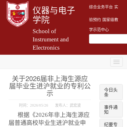
综合业务平台
实
仪器与电子
学院
验预约
国家级教
学示范中心
School of
Instrument and
Electronics
Togg
navig
关于2026届非上海生源应
届毕业生进沪就业的专利公
今日头
示
条
时间：2026/05/26 发布人：武宏波
事件通
知
根据《2026年非上海生源应
届普通高校毕业生进沪就业申
纪要专