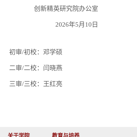
创新精英研究院办公室
202
6
年5
月
10
日
初审
/初校：
邓学硕
二审
/二校：闫晓燕
三审
/三校：王红亮
关于学院
教育与培养