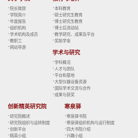
·
·
院长致辞
本科教育
·
·
学院简介
硕士研究生教育
·
·
年度报告
博士研究生教育
·
·
组织机构
博士后流动站
·
·
学术机构及成员
教学研究、成果及平台
·
·
教职工
奖助学金
·
网站导游
学术与研究
·
学科概况
·
人才与团队
·
平台和基地
·
大型仪器设备资源
·
国际学术交流与合作
·
成果与获奖
创新精英研究院
寒泉驿
·
·
研究院概述
寒泉驿书院
·
·
研究院组织与运转制度
寒泉驿组织机构与运行制度
·
·
创新平台
四大书院介绍
·
·
精英小组
兴趣小组