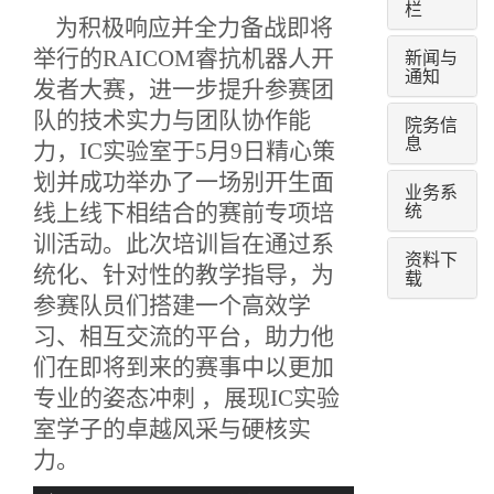
栏
为积极响应并全力备战即将
新闻与
举行的
RAICOM睿抗机器人开
通知
发者大赛，进一步提升参赛团
队的技术实力与团队协作能
院务信
息
力，IC实验室于5月9日精心策
划并成功举办了一场别开生面
业务系
统
线上线下相结合
的赛前专项培
训活动。此次培训旨在通过系
资料下
统化、针对性的教学指导，为
载
参赛队员们搭建一个高效学
习、相互交流的平台，助力他
们在即将到来的赛事中以更加
专业的姿态冲刺
，展现
IC实验
室学子的卓越风采与硬核实
力。