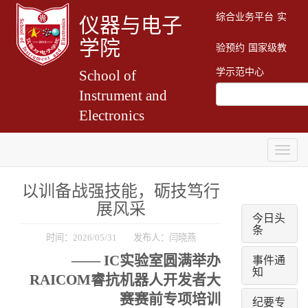
综合业务平台
实
仪器与电子
学院
验预约
国家级教
学示范中心
School of
Instrument and
Electronics
Togg
navig
以训备战强技能，砺技笃行
展风采
今日头
条
时间：2026/05/31 发布人：闫晓燕
事件通
—— IC实验室圆满举办
知
RAICOM睿抗机器人开发者大
赛赛前专项培训
纪要专