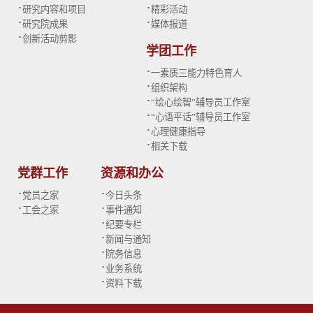
·
·
研究内容和项目
精彩活动
·
·
研究院成果
媒体报道
·
创新活动剪影
学团工作
·
一素质三能力特色育人
·
组织架构
·
“绘心绘智”辅导员工作室
·
“心语平话”辅导员工作室
·
心理健康指导
·
相关下载
党群工作
资源和办公
·
·
党员之家
今日头条
·
·
工会之家
事件通知
·
纪要专栏
·
新闻与通知
·
院务信息
·
业务系统
·
资料下载