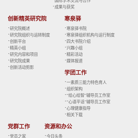
国际学术交流与合作
·
成果与获奖
创新精英研究院
寒泉驿
·
·
研究院概述
寒泉驿书院
·
·
研究院组织与运转制度
寒泉驿组织机构与运行制度
·
·
创新平台
四大书院介绍
·
·
精英小组
兴趣小组
·
·
研究内容和项目
精彩活动
·
·
研究院成果
媒体报道
·
创新活动剪影
学团工作
·
一素质三能力特色育人
·
组织架构
·
“绘心绘智”辅导员工作室
·
“心语平话”辅导员工作室
·
心理健康指导
·
相关下载
党群工作
资源和办公
·
·
党员之家
今日头条