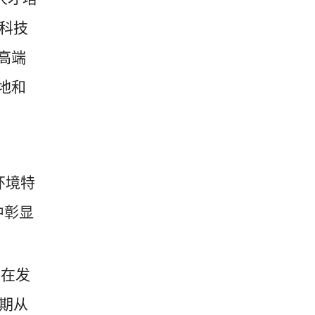
科技
高端
地和
环境特
中彰显
，在发
期从