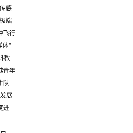
传感
极端
种飞行
体”
科教
越青年
才队
发展
度进