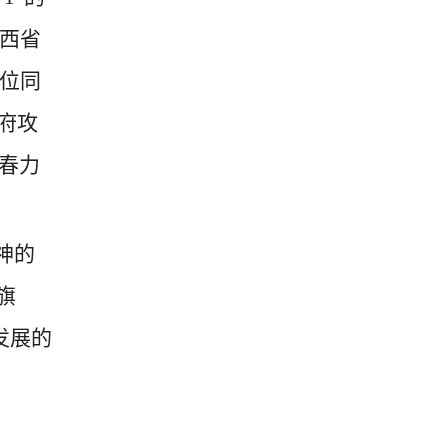
西省
位同
府攻
春力
神的
旗
发展的