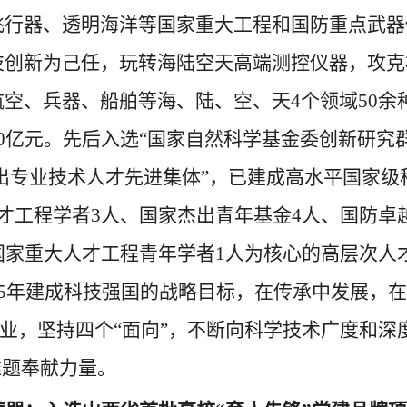
飞行器、透明海洋等国家重大工程和国防重点武器
技创新为己任，玩转海陆空天高端测控仪器，攻克
航空、兵器、船舶等海、陆、空、天
4
个领域
50
余
0
亿元。先后入选
“国家自然科学基金委创新研究群
杰出专业技术人才先进集体”，已建成高水平国家级
才工程学者
3
人、国家杰出青年基金
4
人、国防卓
国家重大人才工程青年学者
1
人为核心的高层次人
5
年建成科技强国的战略目标，在传承中发展，在
”事业，坚持四个“面向”，不断向科学技术广度和深
难题奉献力量。