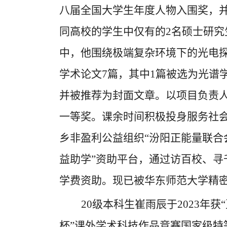
八届全国大学生年度人物入围奖，
同高校的学生中仅有的
2
名硕士研究
中，他围绕极端复杂环境下的光电
学术论文
7
篇，其中
1
篇被选为光谱
并被推荐为封面文章。以项目负责
一等奖。课余时间积极投身服务社
乡非盈利公益组织
“汾阳正能量联合
益助学”资助平台，通过访百校、寻
学费资助。现已被华东师范大学精
20
级本科生崔雨辰于
2023
年获
杯”课外学术科技作品竞赛国家级特