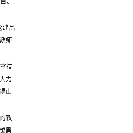
项目、
党建品
教师
控技
大力
得山
的教
穿越黑