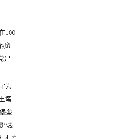
在
100
彻新
党建
守为
土壤
堡垒
员“表
人才培