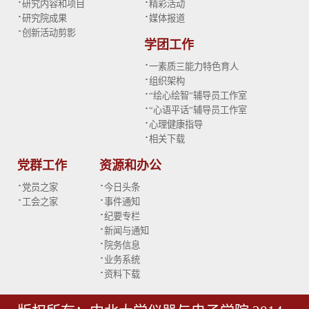
·
·
研究内容和项目
精彩活动
·
·
研究院成果
媒体报道
·
创新活动剪影
学团工作
·
一素质三能力特色育人
·
组织架构
·
“绘心绘智”辅导员工作室
·
“心语平话”辅导员工作室
·
心理健康指导
·
相关下载
党群工作
资源和办公
·
·
党员之家
今日头条
·
·
工会之家
事件通知
·
纪要专栏
·
新闻与通知
·
院务信息
·
业务系统
·
资料下载