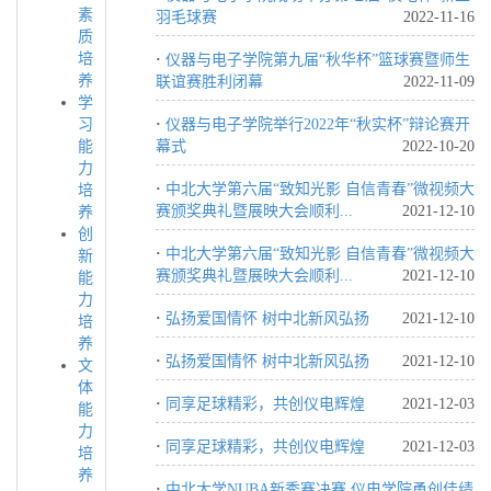
素
羽毛球赛
2022-11-16
质
培
·
仪器与电子学院第九届“秋华杯”篮球赛暨师生
养
联谊赛胜利闭幕
2022-11-09
学
习
·
仪器与电子学院举行2022年“秋实杯”辩论赛开
能
幕式
2022-10-20
力
·
中北大学第六届“致知光影 自信青春”微视频大
培
赛颁奖典礼暨展映大会顺利...
2021-12-10
养
创
·
中北大学第六届“致知光影 自信青春”微视频大
新
赛颁奖典礼暨展映大会顺利...
2021-12-10
能
力
·
弘扬爱国情怀 树中北新风弘扬
2021-12-10
培
养
·
弘扬爱国情怀 树中北新风弘扬
2021-12-10
文
体
·
同享足球精彩，共创仪电辉煌
2021-12-03
能
力
·
同享足球精彩，共创仪电辉煌
2021-12-03
培
养
·
中北大学NUBA新秀赛决赛 仪电学院勇创佳绩