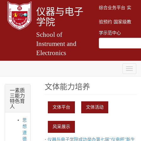
综合业务平台
实
仪器与电子
学院
验预约
国家级教
学示范中心
School of
Instrument and
Electronics
Togg
navig
文体能力培养
一素质
三能力
特色育
人
文体平台
文体活动
思
想
风采展示
道
德
·
仪器与电子学院成功举办第七届“仪电杯”新生