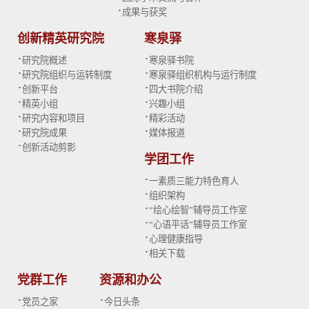
·
成果与获奖
创新精英研究院
寒泉驿
·
·
研究院概述
寒泉驿书院
·
·
研究院组织与运转制度
寒泉驿组织机构与运行制度
·
·
创新平台
四大书院介绍
·
·
精英小组
兴趣小组
·
·
研究内容和项目
精彩活动
·
·
研究院成果
媒体报道
·
创新活动剪影
学团工作
·
一素质三能力特色育人
·
组织架构
·
“绘心绘智”辅导员工作室
·
“心语平话”辅导员工作室
·
心理健康指导
·
相关下载
党群工作
资源和办公
·
·
党员之家
今日头条