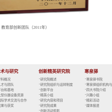
教育部创新团队（2011年）
学术与研究
创新精英研究院
寒泉驿
·
·
学科概况
研究院概述
寒泉驿书院
·
·
人才与团队
研究院组织与运转制度
寒泉驿组织机构
·
·
平台和基地
创新平台
四大书院介绍
·
·
大型仪器设备资源
精英小组
兴趣小组
·
·
国际学术交流与合作
研究内容和项目
精彩活动
·
·
成果与获奖
研究院成果
媒体报道
·
创新活动剪影