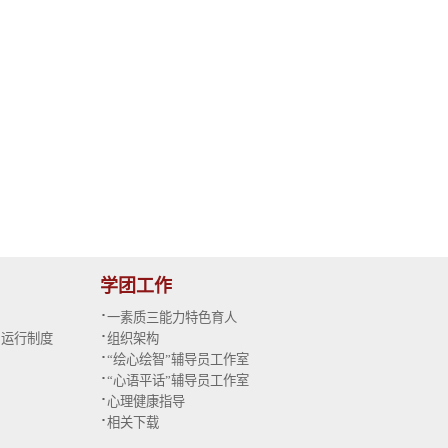
学团工作
·
一素质三能力特色育人
·
与运行制度
组织架构
·
“绘心绘智”辅导员工作室
·
“心语平话”辅导员工作室
·
心理健康指导
·
相关下载