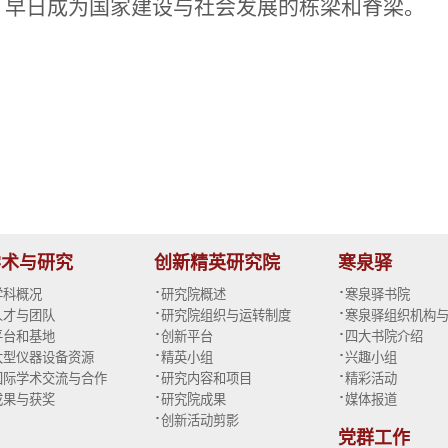
，早日成为国家建设与社会发展的栋梁和脊梁。
学术与研究
创新精英研究院
寒泉驿
·
·
学科概况
研究院概述
寒泉驿书院
·
·
人才与团队
研究院组织与运转制度
寒泉驿组织机构
·
·
平台和基地
创新平台
四大书院介绍
·
·
大型仪器设备资源
精英小组
兴趣小组
·
·
国际学术交流与合作
研究内容和项目
精彩活动
·
·
成果与获奖
研究院成果
媒体报道
·
创新活动剪影
党群工作