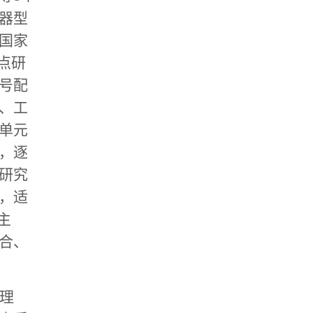
器型
国家
点研
号配
、工
单元
，逐
研究
，适
主
合、
理