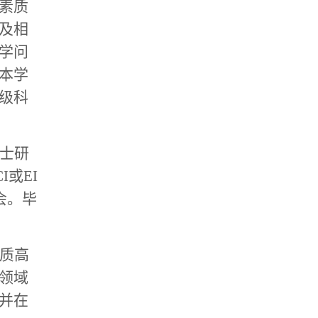
素质
及相
学问
本学
级科
士研
或EI
会。毕
质高
领域
并在