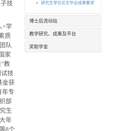
电子技
研究生学位论文毕业成果要求
博士后流动站
人+学
教学研究、成果及平台
素质
团队
奖助学金
国家
”教
测试技
基金获
青年专
织部
究生
大年
等8个