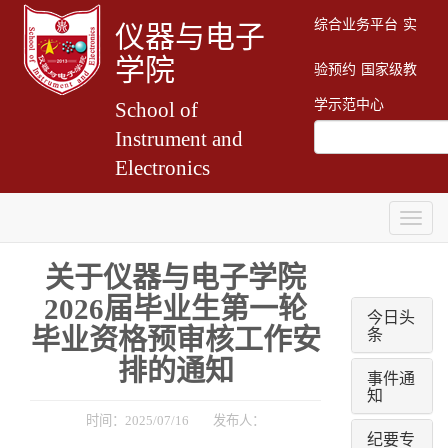
综合业务平台
实
仪器与电子
学院
验预约
国家级教
学示范中心
School of
Instrument and
Electronics
Togg
navig
关于仪器与电子学院
202
6
届毕业生
第一轮
今日头
条
毕业资格预审核工作安
排的通知
事件通
知
时间：2025/07/16 发布人：
纪要专