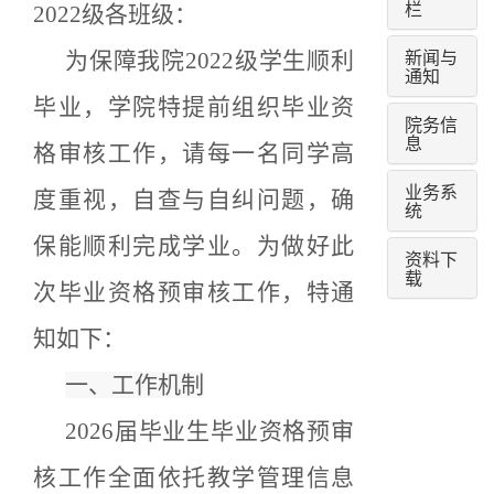
栏
202
2
级
各班级：
新闻与
为
保障我院
2022级学生顺利
通知
毕业，学院特提前组织毕业资
院务信
息
格审核工作，请每一名同学高
业务系
度重视，自查与自纠问题，确
统
保能顺利完成学业。为
做
好此
资料下
载
次
毕业资格
预
审核工作，特通
知如下：
一、工作机制
202
6
届毕业生毕业资格预审
核
工作
全面依托教学管理信息