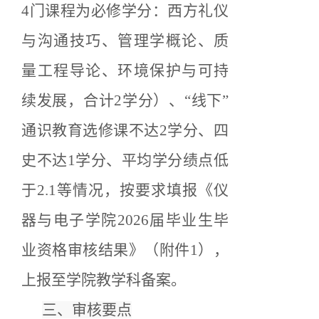
4门课程为必修学分：西方礼仪
与沟通技巧、管理学概论、质
量工程导论、环境保护与可持
续发展，合计2学分）、
“线下”
通识教育选修课不达2学分
、
四
史不达
1学分、
平均学分绩点低
于
2.1
等情况，按要求填报《仪
器与电子学院
202
6
届毕业生毕
业资格审核结果》
（附件
1），
上报至学院教学科备案。
三、审核要点