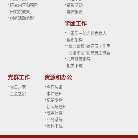
·
·
研究内容和项目
精彩活动
·
·
研究院成果
媒体报道
·
创新活动剪影
学团工作
·
一素质三能力特色育人
·
组织架构
·
“绘心绘智”辅导员工作室
·
“心语平话”辅导员工作室
·
心理健康指导
·
相关下载
党群工作
资源和办公
·
·
党员之家
今日头条
·
·
工会之家
事件通知
·
纪要专栏
·
新闻与通知
·
院务信息
·
业务系统
·
资料下载