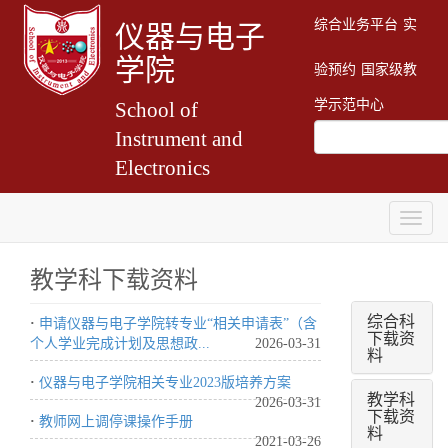
综合业务平台
实
仪器与电子
学院
验预约
国家级教
学示范中心
School of
Instrument and
Electronics
Togg
navig
教学科下载资料
综合科
·
申请仪器与电子学院转专业“相关申请表”（含
下载资
个人学业完成计划及思想政...
2026-03-31
料
·
仪器与电子学院相关专业2023版培养方案
教学科
2026-03-31
下载资
·
教师网上调停课操作手册
料
2021-03-26