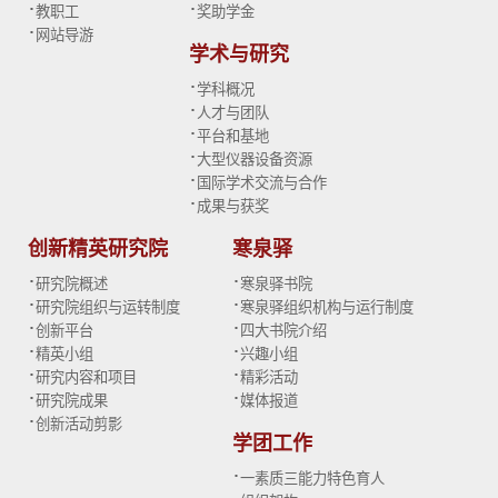
·
·
教职工
奖助学金
·
网站导游
学术与研究
·
学科概况
·
人才与团队
·
平台和基地
·
大型仪器设备资源
·
国际学术交流与合作
·
成果与获奖
创新精英研究院
寒泉驿
·
·
研究院概述
寒泉驿书院
·
·
研究院组织与运转制度
寒泉驿组织机构与运行制度
·
·
创新平台
四大书院介绍
·
·
精英小组
兴趣小组
·
·
研究内容和项目
精彩活动
·
·
研究院成果
媒体报道
·
创新活动剪影
学团工作
·
一素质三能力特色育人