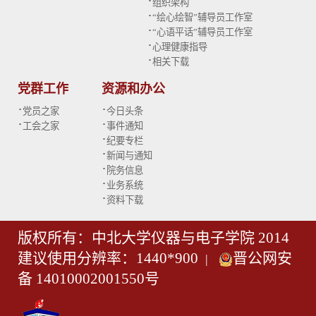
·
组织架构
·
“绘心绘智”辅导员工作室
·
“心语平话”辅导员工作室
·
心理健康指导
·
相关下载
党群工作
资源和办公
·
·
党员之家
今日头条
·
·
工会之家
事件通知
·
纪要专栏
·
新闻与通知
·
院务信息
·
业务系统
·
资料下载
版权所有：中北大学仪器与电子学院 2014
建议使用分辨率：1440*900
晋公网安
|
备 14010002001550号