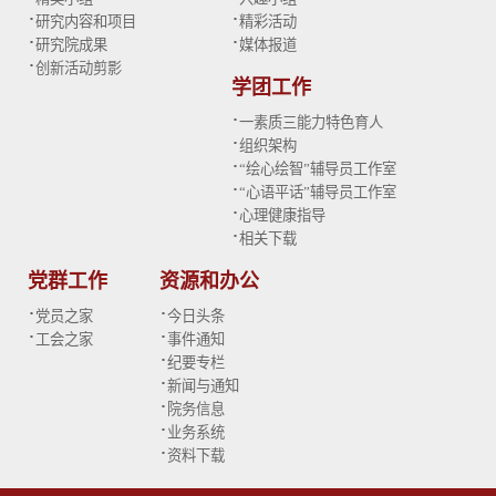
·
·
研究内容和项目
精彩活动
·
·
研究院成果
媒体报道
·
创新活动剪影
学团工作
·
一素质三能力特色育人
·
组织架构
·
“绘心绘智”辅导员工作室
·
“心语平话”辅导员工作室
·
心理健康指导
·
相关下载
党群工作
资源和办公
·
·
党员之家
今日头条
·
·
工会之家
事件通知
·
纪要专栏
·
新闻与通知
·
院务信息
·
业务系统
·
资料下载