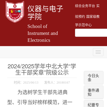
综合业务平台
实
仪器与电子
学院
验预约
国家级教
学示范中心
School of
Instrument and
Electronics
Togg
navig
2024/2025学年中北大学“学
生干部奖章”院级公示
今日头
条
时间：2025/06/13 发布人：20180167
事件通
为选树学生干部先进典
知
型、引导当好榜样模范，进一
纪要专