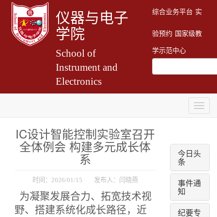
综合业务平台
实
仪器与电子
学院
验预约
国家级教
学示范中心
School of
Instrument and
Electronics
Togg
navig
IC设计智能控制实验室召开
全体例会 构建多元成长体
今日头
系
条
时间：2026/01/15 发布人：闫晓燕
事件通
知
为凝聚发展合力、拓宽技术视
野、搭建系统化成长路径，近
纪要专