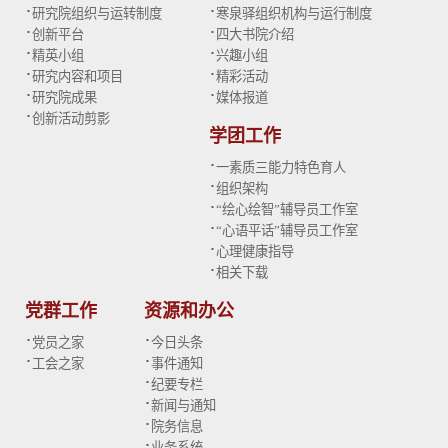
·
·
研究院组织与运转制度
寒泉驿组织机构与运行制度
·
·
创新平台
四大书院介绍
·
·
精英小组
兴趣小组
·
·
研究内容和项目
精彩活动
·
·
研究院成果
媒体报道
·
创新活动剪影
学团工作
·
一素质三能力特色育人
·
组织架构
·
“绘心绘智”辅导员工作室
·
“心语平话”辅导员工作室
·
心理健康指导
·
相关下载
党群工作
资源和办公
·
·
党员之家
今日头条
·
·
工会之家
事件通知
·
纪要专栏
·
新闻与通知
·
院务信息
·
业务系统