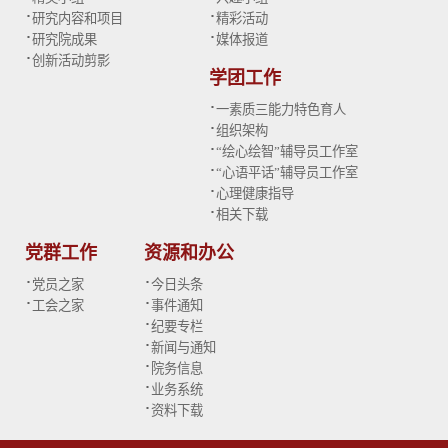
·
·
研究内容和项目
精彩活动
·
·
研究院成果
媒体报道
·
创新活动剪影
学团工作
·
一素质三能力特色育人
·
组织架构
·
“绘心绘智”辅导员工作室
·
“心语平话”辅导员工作室
·
心理健康指导
·
相关下载
党群工作
资源和办公
·
·
党员之家
今日头条
·
·
工会之家
事件通知
·
纪要专栏
·
新闻与通知
·
院务信息
·
业务系统
·
资料下载