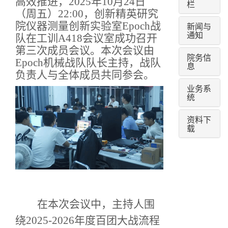
高效推进，
2025年
10
月
24
日
栏
（周
五
）
22:00，创新精英研究
院仪器测量创新实验室Epoch战
新闻与
通知
队在工训A418会议室成功召开
第三次成员会议。本次会议由
院务信
Epoch机械战队队长主持，战队
息
负责人与全体成员共同参会。
业务系
统
资料下
载
在本次会议中，
主持人
围
绕
2025-2026年度百团大战
流程