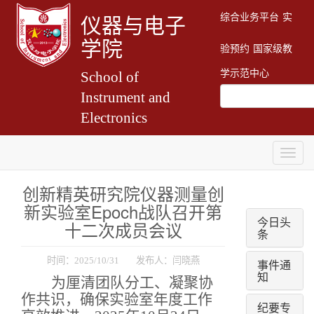
综合业务平台
实
仪器与电子
学院
验预约
国家级教
学示范中心
School of
Instrument and
Electronics
Togg
navig
创新精英研究院仪器测量创
新实验室Epoch战队召开第
今日头
十二次成员会议
条
时间：2025/10/31 发布人：闫晓燕
事件通
知
为厘清团队分工、凝聚协
作共识，确保实验室年度工作
纪要专