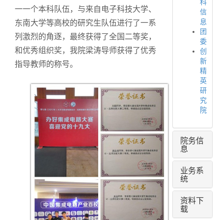
科
一一个本科队伍，与来自电子科技大学、
信
息
东南大学等高校的研究生队伍进行了一系
团
列激烈的角逐，最终获得了全国二等奖，
委
和优秀组织奖，我院梁涛导师获得了优秀
创
新
指导教师的称号。
精
英
研
究
院
院务信
息
业务系
统
资料下
载