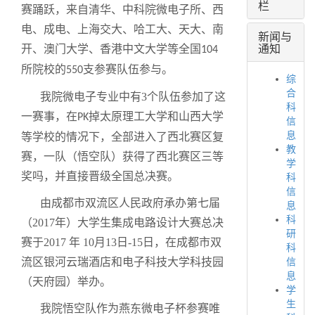
栏
赛踊跃，来自清华、中科院微电子所、西
电、成电、上海交大、哈工大、天大、南
新闻与
通知
开、澳门大学、香港中文大学等全国
104
所院校的
支参赛队伍参与。
550
综
合
我院微电子专业中有3个队伍参加了这
科
一赛事，在
掉太原理工大学和山西大学
PK
信
息
等学校的情况下，全部进入了西北赛区复
教
赛，一队（悟空队）获得了西北赛区三等
学
奖吗，并直接晋级全国总决赛。
科
信
由成都市双流区人民政府承办第七届
息
科
（
2017年）大学生集成电路设计大赛总决
研
赛
于
2017 年 10月13日-15日，在成都市双
科
流区银河云瑞酒店和电子科技大学科技园
信
息
（天府园）举办。
学
生
我院悟空队作为燕东微电子杯参赛唯