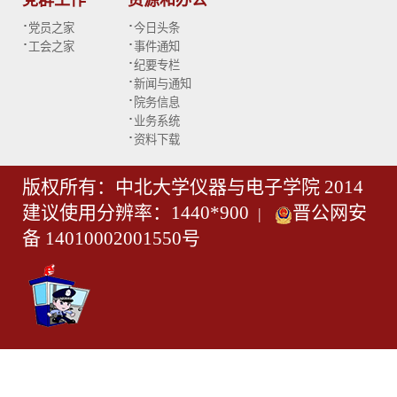
党群工作
资源和办公
·
·
党员之家
今日头条
·
·
工会之家
事件通知
·
纪要专栏
·
新闻与通知
·
院务信息
·
业务系统
·
资料下载
版权所有：中北大学仪器与电子学院 2014
建议使用分辨率：1440*900
晋公网安
|
备 14010002001550号