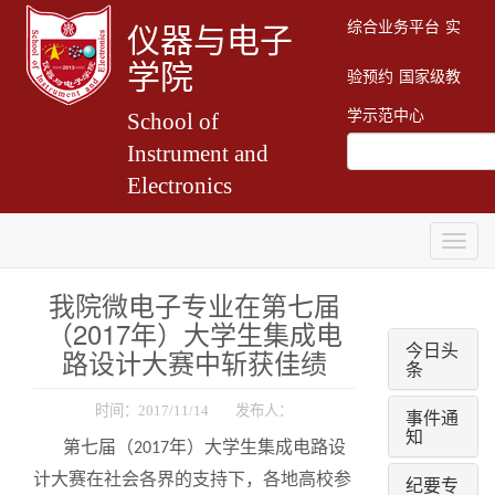
综合业务平台
实
仪器与电子
学院
验预约
国家级教
学示范中心
School of
Instrument and
Electronics
Togg
navig
我院微电子专业在第七届
（2017年）大学生集成电
今日头
路设计大赛中斩获佳绩
条
时间：2017/11/14 发布人：
事件通
知
第七届（
年）大学生集成电路设
2017
计大赛在社会各界的支持下，各地高校参
纪要专