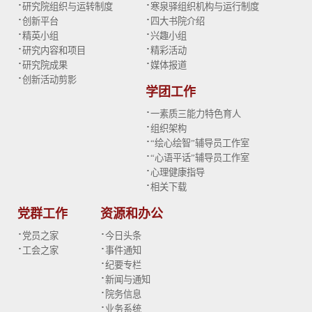
·
·
研究院组织与运转制度
寒泉驿组织机构与运行制度
·
·
创新平台
四大书院介绍
·
·
精英小组
兴趣小组
·
·
研究内容和项目
精彩活动
·
·
研究院成果
媒体报道
·
创新活动剪影
学团工作
·
一素质三能力特色育人
·
组织架构
·
“绘心绘智”辅导员工作室
·
“心语平话”辅导员工作室
·
心理健康指导
·
相关下载
党群工作
资源和办公
·
·
党员之家
今日头条
·
·
工会之家
事件通知
·
纪要专栏
·
新闻与通知
·
院务信息
·
业务系统