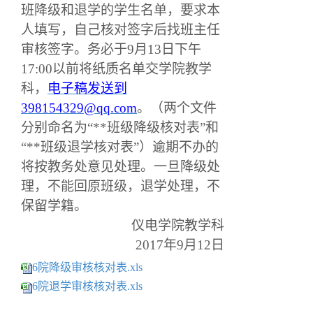
班降级和退学的学生名单，要求本
人填写，
自己
核对签字后找班主任
审核签字。
务必
于
9
月
13
日下午
17:00以前将纸质名单交学院教学
科，
电子稿发送
到
398154329@qq.com
。（两个文件
分别命名为“**班级降级核对表”和
“**班级退学核对表”）
逾期不办的
将按教务处意见处理。一旦降级处
理，不能回原班级，退学处理，不
保留学籍。
仪电
学院教学科
201
7
年
9
月1
2
日
6院降级审核核对表.xls
6院退学审核核对表.xls