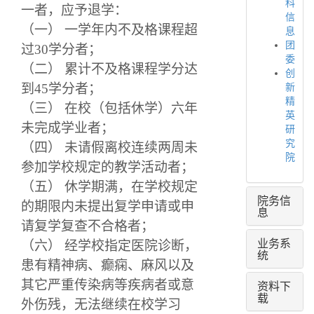
科
一者，应予退学：
信
（一） 一学年内不及格课程超
息
团
过30学分者；
委
（二） 累计不及格课程学分达
创
到45学分者；
新
精
（三） 在校（包括休学）六年
英
未完成学业者；
研
究
（四） 未请假离校连续两周未
院
参加学校规定的教学活动者；
（五） 休学期满，在学校规定
院务信
的期限内未提出复学申请或申
息
请复学复查不合格者；
业务系
（六） 经学校指定医院诊断，
统
患有精神病、癫痫、麻风以及
其它严重传染病等疾病者或意
资料下
载
外伤残，无法继续在校学习