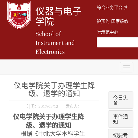
综合业务平台
实
仪器与电子
学院
验预约
国家级教
学示范中心
School of
Instrument and
Electronics
Togg
navig
仪电学院关于办理学生降
级、退学的通知
今日头
条
时间：2017/09/12 发布人：
事件通
仪电学院
关于办理学生降
知
级、退学的通知
根据《中北大学本科学生
纪要专