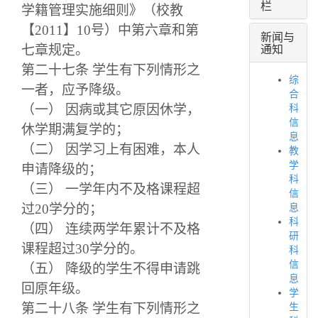
栏
学籍管理实施细则》（校教
【2011】10号）中第六章和第
新闻与
通知
七章规定。
第二十七条 学生有下列情形之
综
一者，应予降级。
合
（一） 因病或其它原因休学，
科
信
休学期满复学的；
息
（二） 因学习上有困难，本人
教
学
申请降级的；
科
（三） 一学年内不及格课程超
信
过20学分的；
息
科
（四） 连续两学年累计不及格
研
课程超过30学分的。
科
信
（五） 降级的学生不得申请跳
息
回原年级。
学
第二十八条 学生有下列情形之
生