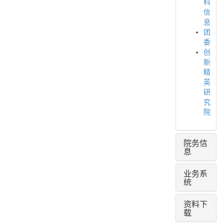
科
信
息
团
委
创
新
精
英
研
究
院
院务信
息
业务系
统
资料下
载