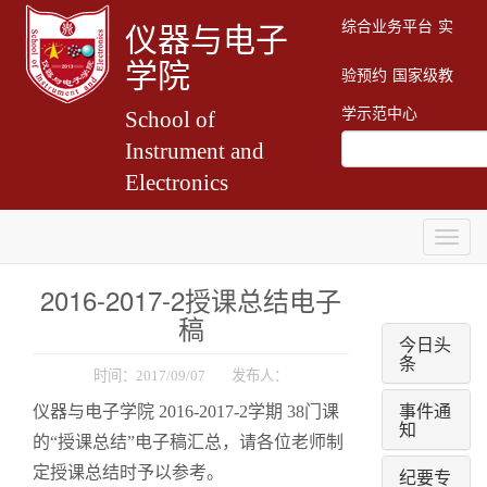
综合业务平台
实
仪器与电子
学院
验预约
国家级教
学示范中心
School of
Instrument and
Electronics
Togg
navig
2016-2017-2授课总结电子
稿
今日头
条
时间：2017/09/07 发布人：
事件通
仪器与电子学院 2016-2017-2学期 38门课
知
的“授课总结”电子稿汇总，请各位老师制
定授课总结时予以参考。
纪要专