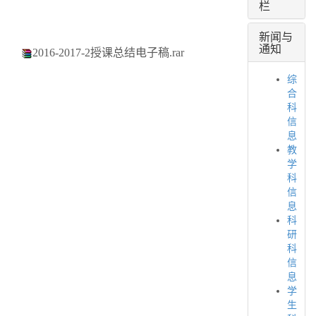
栏
新闻与
通知
2016-2017-2授课总结电子稿.rar
综
合
科
信
息
教
学
科
信
息
科
研
科
信
息
学
生