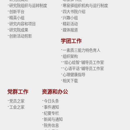
·
·
研究院组织与运转制度
寒泉驿组织机构与运行制度
·
·
创新平台
四大书院介绍
·
·
精英小组
兴趣小组
·
·
研究内容和项目
精彩活动
·
·
研究院成果
媒体报道
·
创新活动剪影
学团工作
·
一素质三能力特色育人
·
组织架构
·
“绘心绘智”辅导员工作室
·
“心语平话”辅导员工作室
·
心理健康指导
·
相关下载
党群工作
资源和办公
·
·
党员之家
今日头条
·
·
工会之家
事件通知
·
纪要专栏
·
新闻与通知
·
院务信息