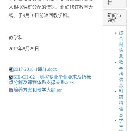
栏
人根据课群分配的情况，组织修订教学大
新闻与
纲。于9月10日前返回教学科。
通知
综
教学科
合
科
2017年8月29日
信
息
教
学
2017-2018-1课群.docx
科
SIE-CH-02：测控专业毕业要求及指标
信
点分解及课程体系支撑关系.xlsx
息
培养方案和教学大纲.rar
科
研
科
信
息
学
生