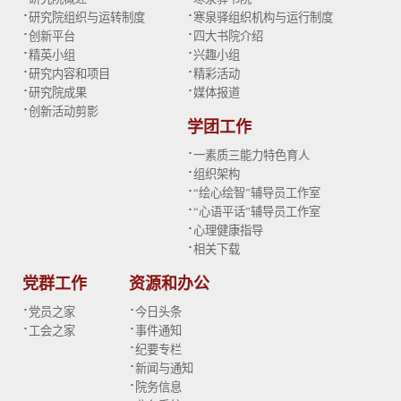
·
·
研究院组织与运转制度
寒泉驿组织机构与运行制度
·
·
创新平台
四大书院介绍
·
·
精英小组
兴趣小组
·
·
研究内容和项目
精彩活动
·
·
研究院成果
媒体报道
·
创新活动剪影
学团工作
·
一素质三能力特色育人
·
组织架构
·
“绘心绘智”辅导员工作室
·
“心语平话”辅导员工作室
·
心理健康指导
·
相关下载
党群工作
资源和办公
·
·
党员之家
今日头条
·
·
工会之家
事件通知
·
纪要专栏
·
新闻与通知
·
院务信息