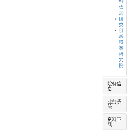
科
信
息
团
委
创
新
精
英
研
究
院
院务信
息
业务系
统
资料下
载