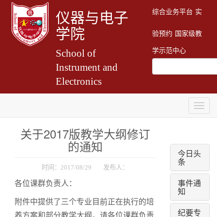
综合业务平台
实
仪器与电子
学院
验预约
国家级教
学示范中心
School of
Instrument and
Electronics
Togg
navig
关于2017版教学大纲修订
的通知
今日头
条
时间：2017/08/29 发布人：
事件通
各位课群负责人：
知
附件中提供了三个专业目前正在执行的培
纪要专
养方案和部分教学大纲，请各位课群负责