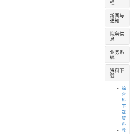
栏
新闻与
通知
院务信
息
业务系
统
资料下
载
综
合
科
下
载
资
料
教