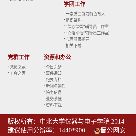
学团工作
·
一素质三能力特色育人
·
组织架构
·
“绘心绘智”辅导员工作室
·
“心语平话”辅导员工作室
·
心理健康指导
·
相关下载
党群工作
资源和办公
·
·
党员之家
今日头条
·
·
工会之家
事件通知
·
纪要专栏
·
新闻与通知
·
院务信息
·
业务系统
·
资料下载
版权所有：中北大学仪器与电子学院 2014
建议使用分辨率：1440*900
晋公网安
|