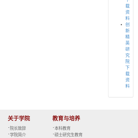
载
资
料
创
新
精
英
研
究
院
下
载
资
料
关于学院
教育与培养
·
·
院长致辞
本科教育
·
·
学院简介
硕士研究生教育