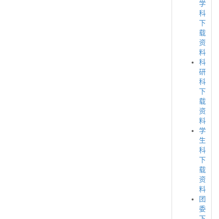
学
科
下
载
资
料
科
研
科
下
载
资
料
学
生
科
下
载
资
料
团
委
下