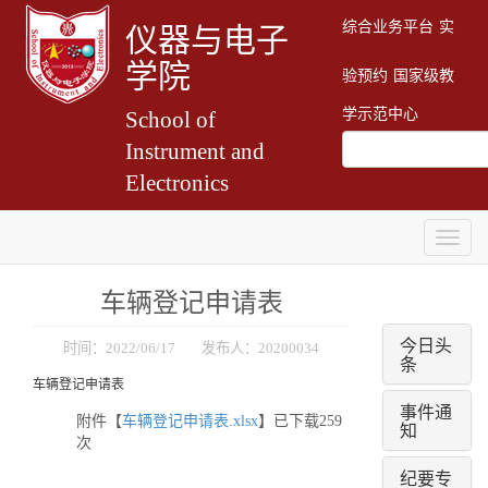
综合业务平台
实
仪器与电子
学院
验预约
国家级教
学示范中心
School of
Instrument and
Electronics
Togg
navig
车辆登记申请表
今日头
时间：2022/06/17 发布人：20200034
条
车辆登记申请表
事件通
附件【
车辆登记申请表.xlsx
】已下载
259
知
次
纪要专