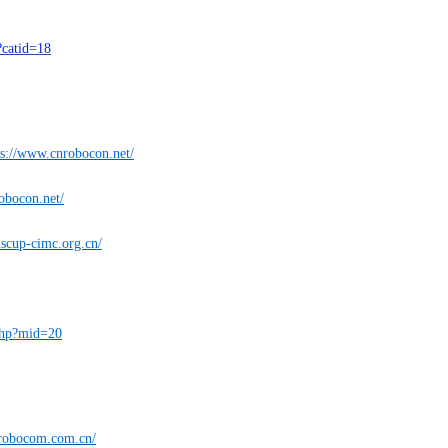
s?catid=18
ps://www.cnrobocon.net/
obocon.net/
scup-cimc.org.cn/
php?mid=20
.robocom.com.cn/