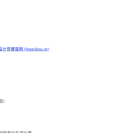
赛官网 (fpgachina.cn)
能)