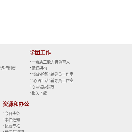
学团工作
·
一素质三能力特色育人
·
与运行制度
组织架构
·
“绘心绘智”辅导员工作室
·
“心语平话”辅导员工作室
·
心理健康指导
·
相关下载
资源和办公
·
今日头条
·
事件通知
·
纪要专栏
·