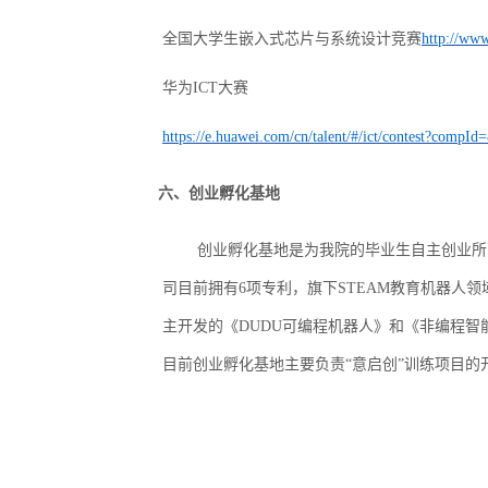
全国大学生嵌入式芯片与系统设计竞赛
http://www
华为
ICT大赛
https://e.huawei.com/cn/talent/#/ict/contest?compI
六、创业孵化基地
创业孵化基地是为我院的毕业生自主创业所
司目前拥有
6项专利，旗下STEAM教育机器人领
主开发的《DUDU可编程机器人》和《非编程
目前创业孵化基地主要负责
“意启创”训练项目