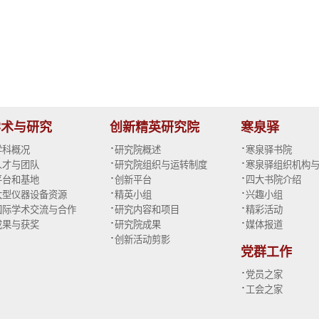
学术与研究
创新精英研究院
寒泉驿
·
·
学科概况
研究院概述
寒泉驿书院
·
·
人才与团队
研究院组织与运转制度
寒泉驿组织机构
·
·
平台和基地
创新平台
四大书院介绍
·
·
大型仪器设备资源
精英小组
兴趣小组
·
·
国际学术交流与合作
研究内容和项目
精彩活动
·
·
成果与获奖
研究院成果
媒体报道
·
创新活动剪影
党群工作
·
党员之家
·
工会之家