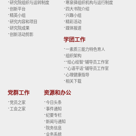
·
·
研究院组织与运转制度
寒泉驿组织机构与运行制度
·
·
创新平台
四大书院介绍
·
·
精英小组
兴趣小组
·
·
研究内容和项目
精彩活动
·
·
研究院成果
媒体报道
·
创新活动剪影
学团工作
·
一素质三能力特色育人
·
组织架构
·
“绘心绘智”辅导员工作室
·
“心语平话”辅导员工作室
·
心理健康指导
·
相关下载
党群工作
资源和办公
·
·
党员之家
今日头条
·
·
工会之家
事件通知
·
纪要专栏
·
新闻与通知
·
院务信息
·
业务系统