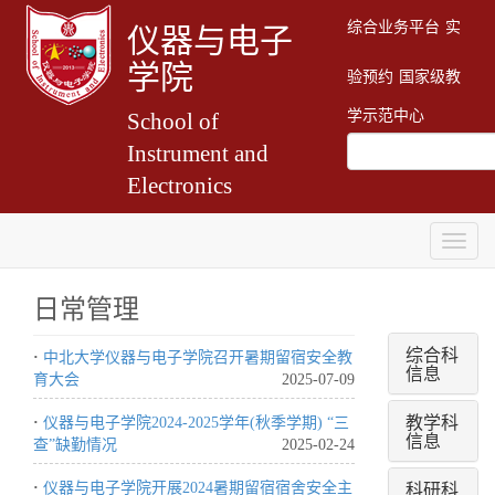
综合业务平台
实
仪器与电子
学院
验预约
国家级教
学示范中心
School of
Instrument and
Electronics
Togg
navig
日常管理
综合科
·
中北大学仪器与电子学院召开暑期留宿安全教
信息
育大会
2025-07-09
教学科
·
仪器与电子学院2024-2025学年(秋季学期) “三
信息
查”缺勤情况
2025-02-24
科研科
·
仪器与电子学院开展2024暑期留宿宿舍安全主