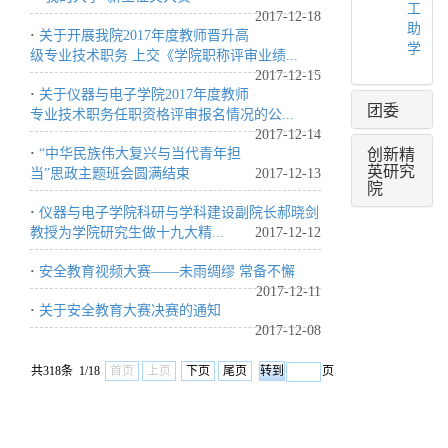
工
2017-12-18
助
·
关于开展我院2017年度教师晋升高
学
级专业技术职务 上交《学院职称评审业绩...
2017-12-15
·
关于仪器与电子学院2017年度教师
团委
专业技术职务任职资格评审报名情况的公...
2017-12-14
创新精
·
“中华民族伟大复兴与当代青年担
英研究
当”思政主题班会圆满结束
2017-12-13
院
·
仪器与电子学院科研与学科建设副院长郝晓剑
教授为学院研究生做十九大精...
2017-12-12
·
安全教育视频大赛——未雨绸缪 常备不懈
2017-12-11
·
关于安全教育大赛决赛的通知
2017-12-08
共318条 1/18
首页
上页
下页
尾页
页