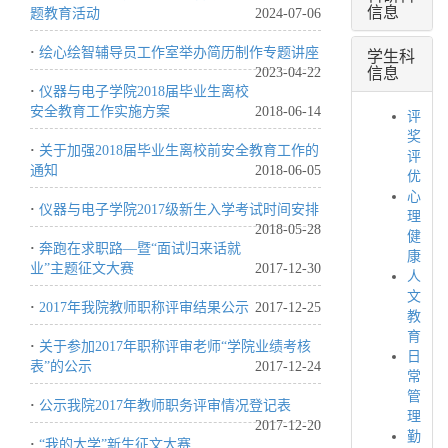
信息
题教育活动
2024-07-06
学生科
·
绘心绘智辅导员工作室举办简历制作专题讲座
信息
2023-04-22
·
仪器与电子学院2018届毕业生离校
安全教育工作实施方案
2018-06-14
评
奖
·
关于加强2018届毕业生离校前安全教育工作的
评
通知
2018-06-05
优
心
·
仪器与电子学院2017级新生入学考试时间安排
理
2018-05-28
健
·
奔跑在求职路—暨“面试归来话就
康
业”主题征文大赛
2017-12-30
人
文
·
2017年我院教师职称评审结果公示
2017-12-25
教
育
·
关于参加2017年职称评审老师“学院业绩考核
日
表”的公示
2017-12-24
常
管
·
公示我院2017年教师职务评审情况登记表
理
2017-12-20
勤
·
“我的大学”新生征文大赛