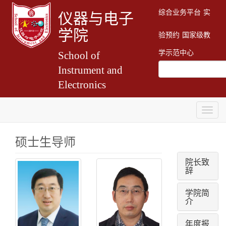
综合业务平台
实
仪器与电子
学院
验预约
国家级教
学示范中心
School of
Instrument and
Electronics
Togg
navig
硕士生导师
院长致
姓
姓
辞
名：
名：
刘
刘
学院简
俊
文
介
怡
性
别：
性
年度报