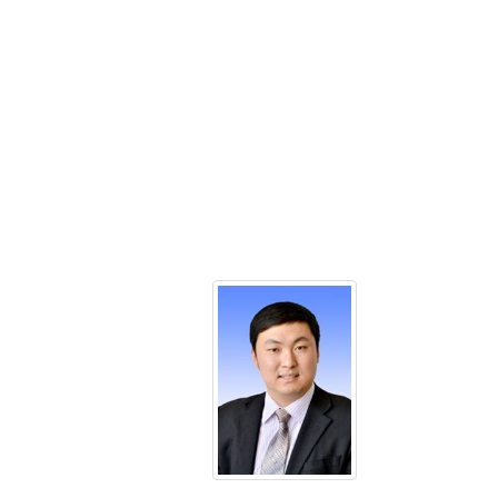
师，
教
副
授
主
电
任
话：
兼
0351-
副
3558768
院
电
长
子
电
邮
话：
件：
0351-
tanqiulin.99@16
3558098
姓
电
名：
子
王
邮
红
件：
亮
Lijie@nuc.edu.cn
性
别：
男
学