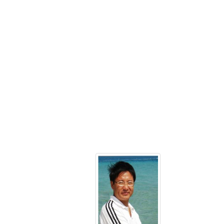
委
实
书
验
记、
室
二
主
级
任、
教
教
授、
授
博
电
导
话：
电
电
话：
子
电
邮
子
件：
邮
xuechenyang@nuc
件：
姓
haoxiaojian@nuc.edu.cn
名：
任
勇
峰
性
别：