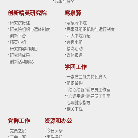
·
成果与获奖
创新精英研究院
寒泉驿
·
·
研究院概述
寒泉驿书院
·
·
研究院组织与运转制度
寒泉驿组织机构与运行制度
·
·
创新平台
四大书院介绍
·
·
精英小组
兴趣小组
·
·
研究内容和项目
精彩活动
·
·
研究院成果
媒体报道
·
创新活动剪影
学团工作
·
一素质三能力特色育人
·
组织架构
·
“绘心绘智”辅导员工作室
·
“心语平话”辅导员工作室
·
心理健康指导
·
相关下载
党群工作
资源和办公
·
·
党员之家
今日头条
·
·
工会之家
事件通知