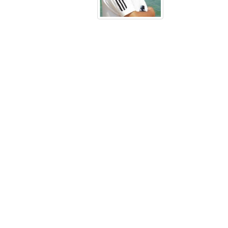
男
学
历：
博
士
职
称
职
务：
重
点
实
验
室
副
主
任、
教
授
电
话：