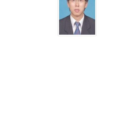
修
建
性
别：
男
学
历：
博
士
职
称
职
务：
教
授，
博
导，
科
研
院
院