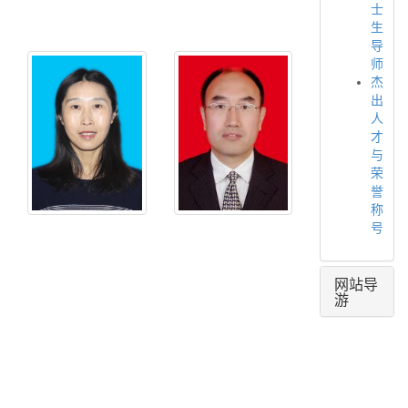
士
件：
件：
生
liuj@nuc.edu.cn
liuwenyi@nuc.ed
导
姓
姓
师
名：
名：
杰
郝
薛
出
晓
晨
人
剑
阳
才
与
性
性
荣
别：
别：
誉
女
男
称
学
学
号
历：
历：
博
博
士
士
网站导
游
职
职
称
称
职
职
务：
务：
院
重
党
点