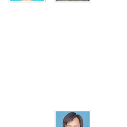
历：
学
博
历：
士
博
士
职
称
职
职
称
务：
职
教
务：
授
教
授
电
话：
电
0351-
话：
3924891
电
电
子
子
邮
邮
件：
件：
zhangzhijie@nuc.
qinli@nuc.edu.cn
姓
名：
丑