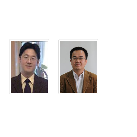
电
子
邮
件：
renyongfeng@nuc
姓
姓
名：
名：
张
杨
斌
瑞
珍
峰
性
性
别：
别：
男
男
学
学
历：
历：
博
博
士
士
职
职
称
称
职
职