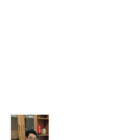
历：
博
士
职
称
职
务：
教
授
电
话：
电
子
邮
件：
wanghongliang@n
姓
名：
文
丰