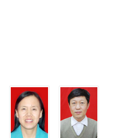
务：
务：
教
教
授
授
电
电
话：
话：
0351-
0351-
3923020
3922619
电
电
子
子
邮
邮
件：
件：
zhangbinzhen@nuc.edu.cn
yangruifeng@nuc
姓
姓
名：
名：
秦
张
丽
志
杰
性
别：
性
女
别：
男
学