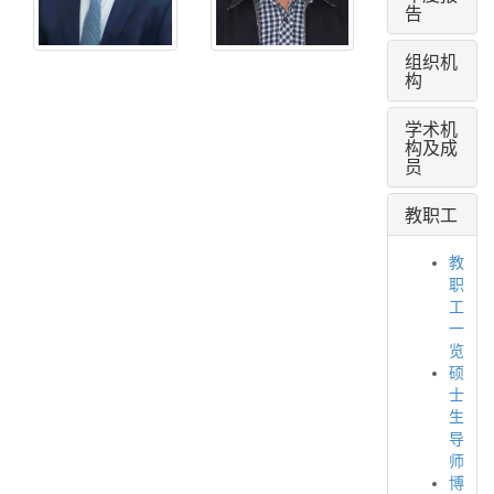
男
别：
告
男
学
组织机
历：
学
构
博
历：
士
博
学术机
士
职
构及成
称
职
员
职
称
务：
职
教职工
副
务：
校
院
教
长、
长、
职
教
教
工
授
授
一
电
电
览
话：
话：
硕
0351-
0351-
士
3924891
3924891
生
导
电
电
师
子
子
博
邮
邮