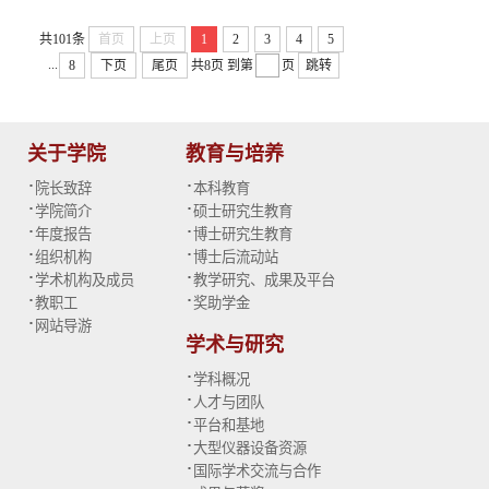
共101条
首页
上页
1
2
3
4
5
...
8
下页
尾页
共8页
到第
页
跳转
关于学院
教育与培养
·
·
院长致辞
本科教育
·
·
学院简介
硕士研究生教育
·
·
年度报告
博士研究生教育
·
·
组织机构
博士后流动站
·
·
学术机构及成员
教学研究、成果及平台
·
·
教职工
奖助学金
·
网站导游
学术与研究
·
学科概况
·
人才与团队
·
平台和基地
·
大型仪器设备资源
·
国际学术交流与合作