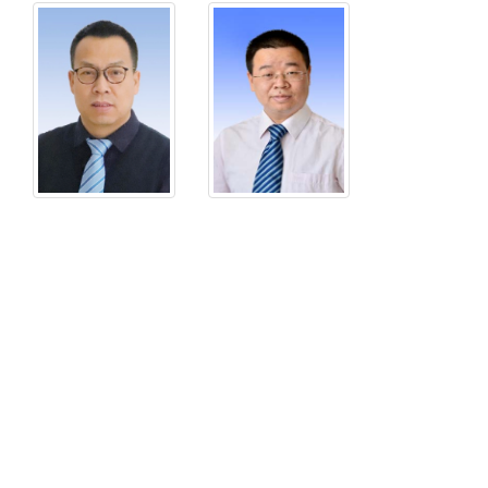
姓
姓
名：
名：
李
谭
杰
秋
林
性
别：
性
男
别：
男
学
历：
学
博
历：
士
博
士
职
称
职
职
称
务：
职
教
务：
授，
副
博
院
士
长/
生
二
导
级