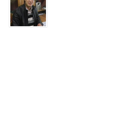
性
别：
男
学
历：
博
士
职
称
职
务：
教
授
电
话：
电
子
邮
件：
nucwenfeng@163.com