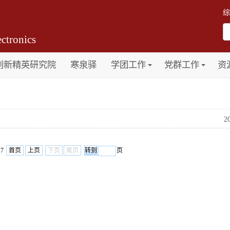
综
ctronics
创新精英研究院
寒泉驿
学团工作
党群工作
资
2
17
首页
上页
下页
尾页
页