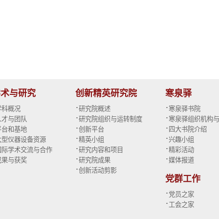
学术与研究
创新精英研究院
寒泉驿
·
·
学科概况
研究院概述
寒泉驿书院
·
·
人才与团队
研究院组织与运转制度
寒泉驿组织机构
·
·
平台和基地
创新平台
四大书院介绍
·
·
大型仪器设备资源
精英小组
兴趣小组
·
·
国际学术交流与合作
研究内容和项目
精彩活动
·
·
成果与获奖
研究院成果
媒体报道
·
创新活动剪影
党群工作
·
党员之家
·
工会之家