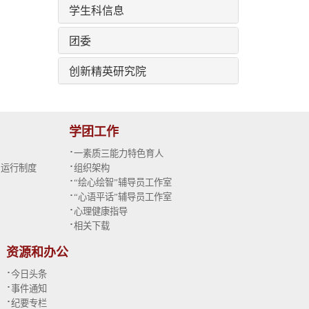
学生科信息
团委
创新精英研究院
学团工作
·
一素质三能力特色育人
·
与运行制度
组织架构
·
“绘心绘智”辅导员工作室
·
“心语平话”辅导员工作室
·
心理健康指导
·
相关下载
资源和办公
·
今日头条
·
事件通知
·
纪要专栏