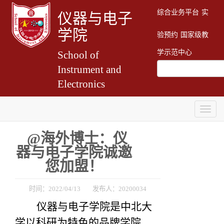
综合业务平台
实
仪器与电子
学院
验预约
国家级教
学示范中心
School of
Instrument and
Electronics
Togg
navig
@海外博士：仪
器与电子学院诚邀
您加盟！
时间：2022/04/13 发布人：20200034
仪器与电子学院是中北大
学以科研为特色的品牌学院，